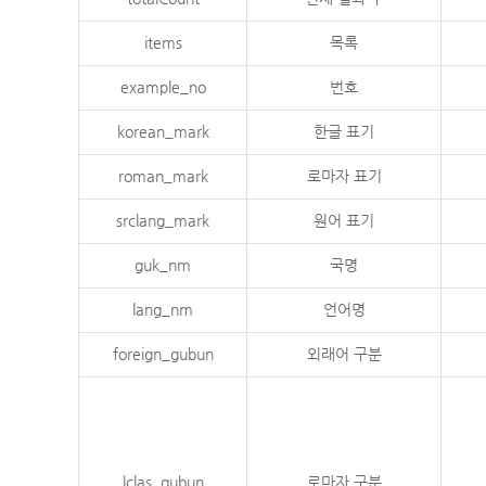
items
목록
example_no
번호
korean_mark
한글 표기
roman_mark
로마자 표기
srclang_mark
원어 표기
guk_nm
국명
lang_nm
언어명
foreign_gubun
외래어 구분
lclas_gubun
로마자 구분