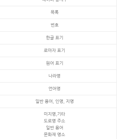
목록
번호
한글 표기
로마자 표기
원어 표기
나라명
언어명
일반 용어, 인명, 지명
미지명,기타
도로명 주소
일반 용어
문화재 명소