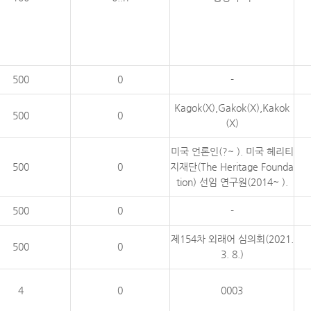
500
0
-
Kagok(X),Gakok(X),Kakok
500
0
(X)
미국 언론인(?~ ). 미국 헤리티
500
0
지재단(The Heritage Founda
tion) 선임 연구원(2014~ ).
500
0
-
제154차 외래어 심의회(2021.
500
0
3. 8.)
4
0
0003