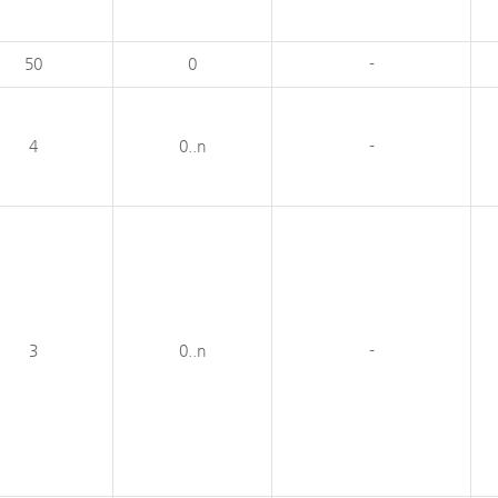
50
0
-
4
0..n
-
3
0..n
-