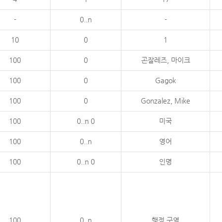
-
0..n
-
10
0
1
100
0
곤잘레즈, 마이크
100
0
Gagok
100
0
Gonzalez, Mike
100
0..n 0
미국
100
0..n
영어
100
0..n 0
인명
100
0..n
행정 구역