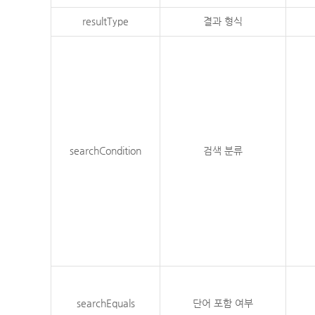
resultType
결과 형식
searchCondition
검색 분류
searchEquals
단어 포함 여부