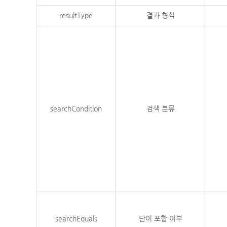
resultType
결과 형식
searchCondition
검색 분류
searchEquals
단어 포함 여부