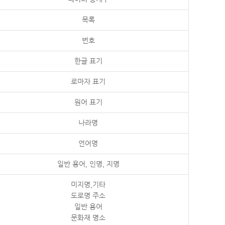
목록
번호
한글 표기
로마자 표기
원어 표기
나라명
언어명
일반 용어, 인명, 지명
미지명,기타
도로명 주소
일반 용어
문화재 명소