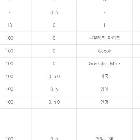
-
0..n
-
10
0
1
100
0
곤잘레즈, 마이크
100
0
Gagok
100
0
Gonzalez, Mike
100
0..n 0
미국
100
0..n
영어
100
0..n 0
인명
100
0..n
행정 구역