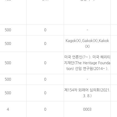
500
0
-
Kagok(X),Gakok(X),Kakok
500
0
(X)
미국 언론인(?~ ). 미국 헤리티
500
0
지재단(The Heritage Founda
tion) 선임 연구원(2014~ ).
500
0
-
제154차 외래어 심의회(2021.
500
0
3. 8.)
4
0
0003