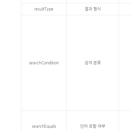
resultType
결과 형식
searchCondition
검색 분류
searchEquals
단어 포함 여부