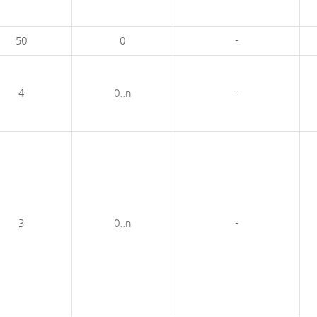
50
0
-
4
0..n
-
3
0..n
-