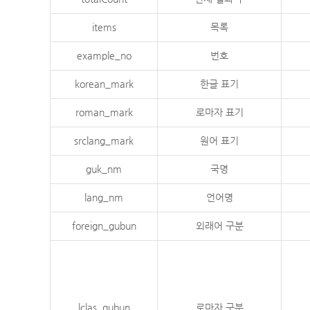
items
목록
example_no
번호
korean_mark
한글 표기
roman_mark
로마자 표기
srclang_mark
원어 표기
guk_nm
국명
lang_nm
언어명
foreign_gubun
외래어 구분
lclas_gubun
로마자 구분