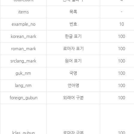
items
목록
-
example_no
번호
10
korean_mark
한글 표기
100
roman_mark
로마자 표기
100
srclang_mark
원어 표기
100
guk_nm
국명
100
lang_nm
언어명
100
foreign_gubun
외래어 구분
100
lclas_gubun
로마자 구분
100