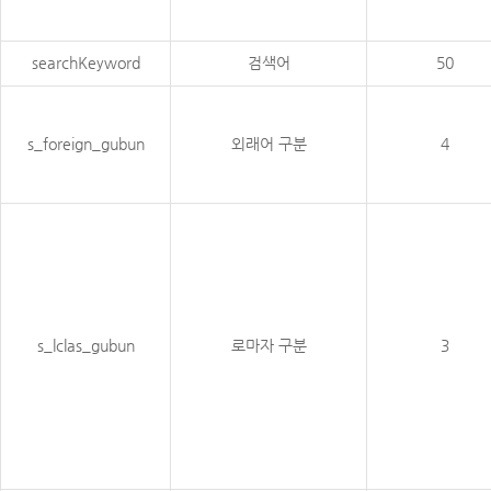
searchKeyword
검색어
50
s_foreign_gubun
외래어 구분
4
s_lclas_gubun
로마자 구분
3