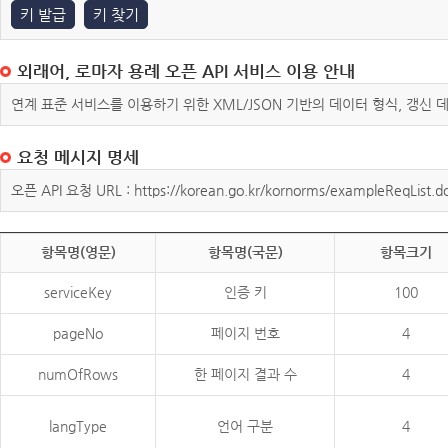
키 발급
키 찾기
외래어, 로마자 용례 오픈 API 서비스 이용 안내
연계 표준 서비스를 이용하기 위한 XML/JSON 기반의 데이터 형식, 갱신
요청 메시지 명세
오픈 API 요청 URL : https://korean.go.kr/kornorms/exampleReqList.d
항목명(영문)
항목명(국문)
항목크기
serviceKey
인증 키
100
pageNo
페이지 번호
4
numOfRows
한 페이지 결과 수
4
langType
언어 구분
4