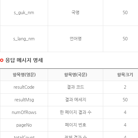
s_guk_nm
국명
50
s_lang_nm
언어명
50
응답 메시지 명세
항목명(영문)
항목명(국문)
항목크기
resultCode
결과 코드
2
resultMsg
결과 메세지
50
numOfRows
한 페이지 결과 수
4
pageNo
페이지 번호
4
totalCount
전체 결과 수
4