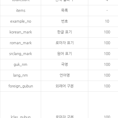
items
목록
-
example_no
번호
10
korean_mark
한글 표기
100
roman_mark
로마자 표기
100
srclang_mark
원어 표기
100
guk_nm
국명
100
lang_nm
언어명
100
foreign_gubun
외래어 구분
100
lclas_gubun
로마자 구분
100