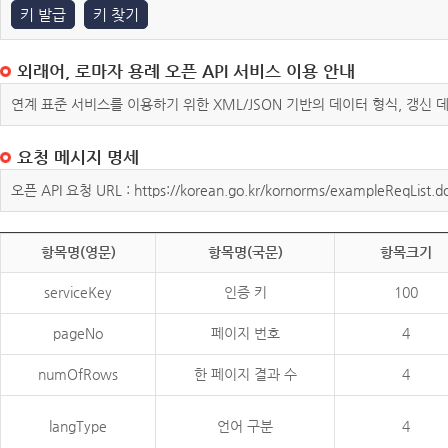
키 발급
키 찾기
외래어, 로마자 용례 오픈 API 서비스 이용 안내
연계 표준 서비스를 이용하기 위한 XML/JSON 기반의 데이터 형식, 갱신
요청 메시지 명세
오픈 API 요청 URL : https://korean.go.kr/kornorms/exampleReqList.d
항목명(영문)
항목명(국문)
항목크기
serviceKey
인증 키
100
pageNo
페이지 번호
4
numOfRows
한 페이지 결과 수
4
langType
언어 구분
4