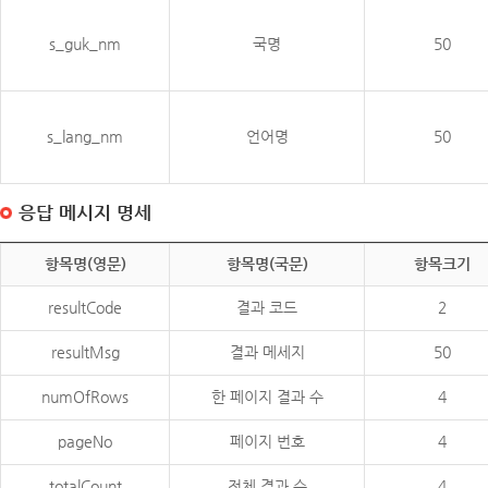
s_guk_nm
국명
50
s_lang_nm
언어명
50
응답 메시지 명세
항목명(영문)
항목명(국문)
항목크기
resultCode
결과 코드
2
resultMsg
결과 메세지
50
numOfRows
한 페이지 결과 수
4
pageNo
페이지 번호
4
totalCount
전체 결과 수
4