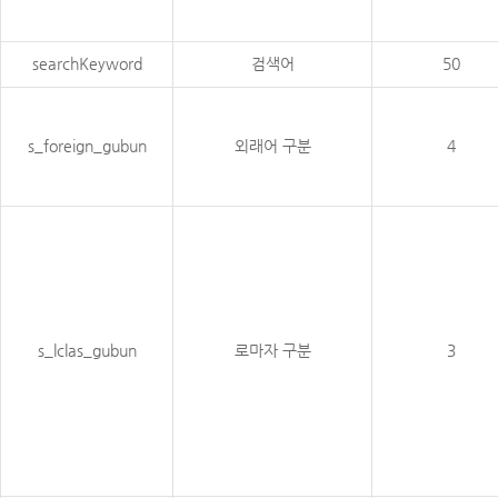
searchKeyword
검색어
50
s_foreign_gubun
외래어 구분
4
s_lclas_gubun
로마자 구분
3