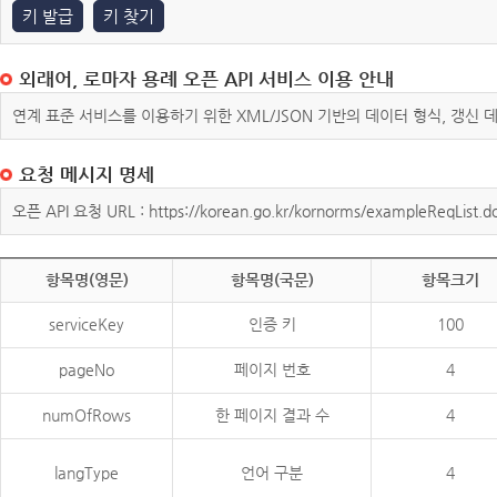
키 발급
키 찾기
외래어, 로마자 용례 오픈 API 서비스 이용 안내
연계 표준 서비스를 이용하기 위한 XML/JSON 기반의 데이터 형식, 갱신
요청 메시지 명세
오픈 API 요청 URL : https://korean.go.kr/kornorms/exampleReqList.d
항목명(영문)
항목명(국문)
항목크기
serviceKey
인증 키
100
pageNo
페이지 번호
4
numOfRows
한 페이지 결과 수
4
langType
언어 구분
4