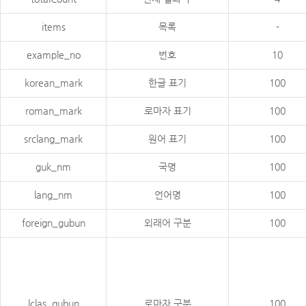
items
목록
-
example_no
번호
10
korean_mark
한글 표기
100
roman_mark
로마자 표기
100
srclang_mark
원어 표기
100
guk_nm
국명
100
lang_nm
언어명
100
foreign_gubun
외래어 구분
100
lclas_gubun
로마자 구분
100