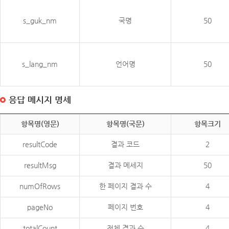
s_guk_nm
국명
50
s_lang_nm
언어명
50
응답 메시지 명세
항목명(영문)
항목명(국문)
항목크기
resultCode
결과 코드
2
resultMsg
결과 메세지
50
numOfRows
한 페이지 결과 수
4
pageNo
페이지 번호
4
totalCount
전체 결과 수
4