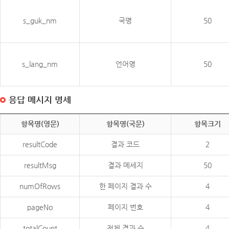
s_guk_nm
국명
50
s_lang_nm
언어명
50
응답 메시지 명세
항목명(영문)
항목명(국문)
항목크기
resultCode
결과 코드
2
resultMsg
결과 메세지
50
numOfRows
한 페이지 결과 수
4
pageNo
페이지 번호
4
totalCount
전체 결과 수
4