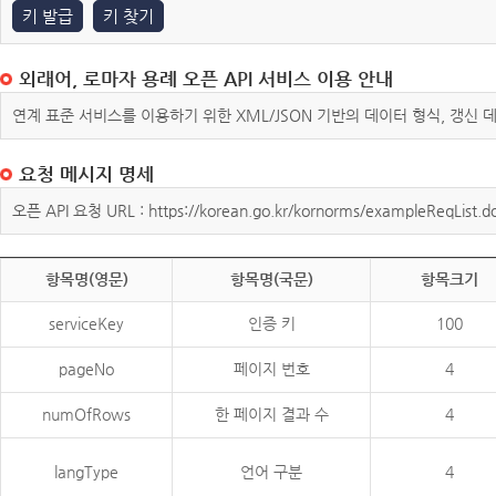
키 발급
키 찾기
외래어, 로마자 용례 오픈 API 서비스 이용 안내
연계 표준 서비스를 이용하기 위한 XML/JSON 기반의 데이터 형식, 갱신
요청 메시지 명세
오픈 API 요청 URL : https://korean.go.kr/kornorms/exampleReqList.d
항목명(영문)
항목명(국문)
항목크기
serviceKey
인증 키
100
pageNo
페이지 번호
4
numOfRows
한 페이지 결과 수
4
langType
언어 구분
4