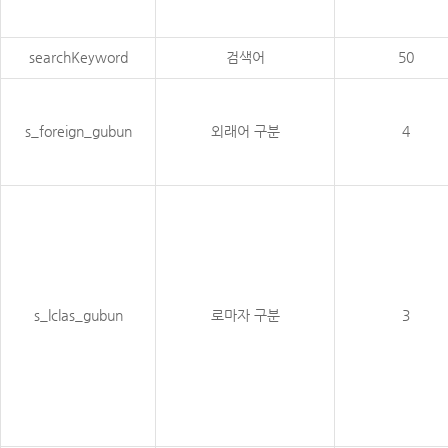
searchKeyword
검색어
50
s_foreign_gubun
외래어 구분
4
s_lclas_gubun
로마자 구분
3