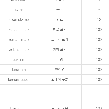
items
목록
-
example_no
번호
10
korean_mark
한글 표기
100
roman_mark
로마자 표기
100
srclang_mark
원어 표기
100
guk_nm
국명
100
lang_nm
언어명
100
foreign_gubun
외래어 구분
100
lclas_gubun
로마자 구분
100