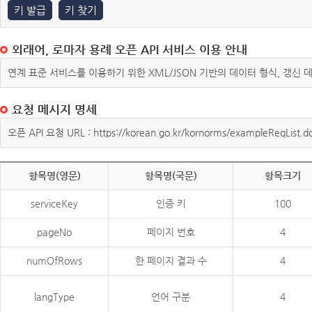
키 발급
키 찾기
외래어, 로마자 용례 오픈 API 서비스 이용 안내
연계 표준 서비스를 이용하기 위한 XML/JSON 기반의 데이터 형식, 갱신
요청 메시지 명세
오픈 API 요청 URL : https://korean.go.kr/kornorms/exampleReqList.d
항목명(영문)
항목명(국문)
항목크기
serviceKey
인증 키
100
pageNo
페이지 번호
4
numOfRows
한 페이지 결과 수
4
langType
언어 구분
4