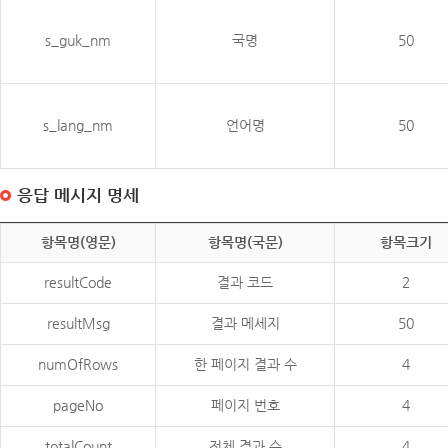
s_guk_nm
국명
50
s_lang_nm
언어명
50
응답 메시지 명세
항목명(영문)
항목명(국문)
항목크기
resultCode
결과 코드
2
resultMsg
결과 메세지
50
numOfRows
한 페이지 결과 수
4
pageNo
페이지 번호
4
totalCount
전체 결과 수
4