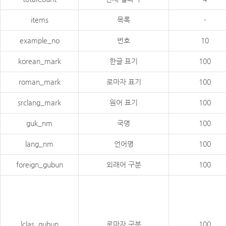
items
목록
-
example_no
번호
10
korean_mark
한글 표기
100
roman_mark
로마자 표기
100
srclang_mark
원어 표기
100
guk_nm
국명
100
lang_nm
언어명
100
foreign_gubun
외래어 구분
100
lclas_gubun
로마자 구분
100