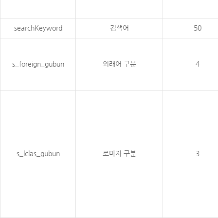
searchKeyword
검색어
50
s_foreign_gubun
외래어 구분
4
s_lclas_gubun
로마자 구분
3