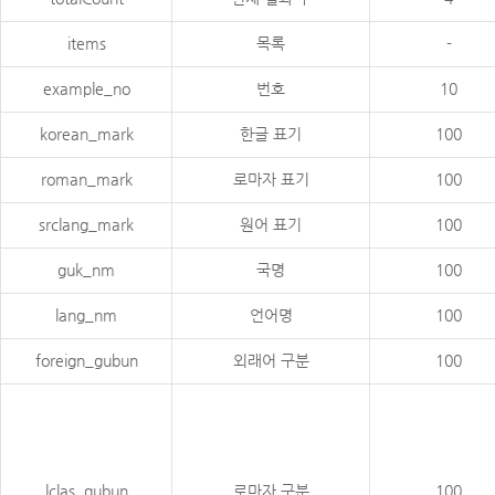
items
목록
-
example_no
번호
10
korean_mark
한글 표기
100
roman_mark
로마자 표기
100
srclang_mark
원어 표기
100
guk_nm
국명
100
lang_nm
언어명
100
foreign_gubun
외래어 구분
100
lclas_gubun
로마자 구분
100