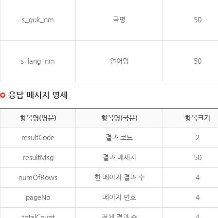
s_guk_nm
국명
50
s_lang_nm
언어명
50
응답 메시지 명세
항목명(영문)
항목명(국문)
항목크기
resultCode
결과 코드
2
resultMsg
결과 메세지
50
numOfRows
한 페이지 결과 수
4
pageNo
페이지 번호
4
totalCount
전체 결과 수
4