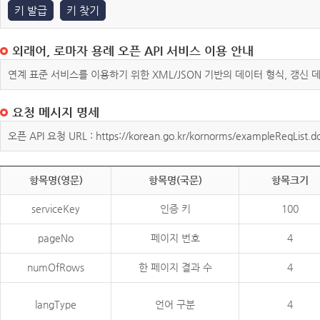
키 발급
키 찾기
외래어, 로마자 용례 오픈 API 서비스 이용 안내
연계 표준 서비스를 이용하기 위한 XML/JSON 기반의 데이터 형식, 갱신
요청 메시지 명세
오픈 API 요청 URL : https://korean.go.kr/kornorms/exampleReqList.d
항목명(영문)
항목명(국문)
항목크기
serviceKey
인증 키
100
pageNo
페이지 번호
4
numOfRows
한 페이지 결과 수
4
langType
언어 구분
4