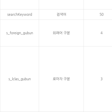
searchKeyword
검색어
50
s_foreign_gubun
외래어 구분
4
s_lclas_gubun
로마자 구분
3