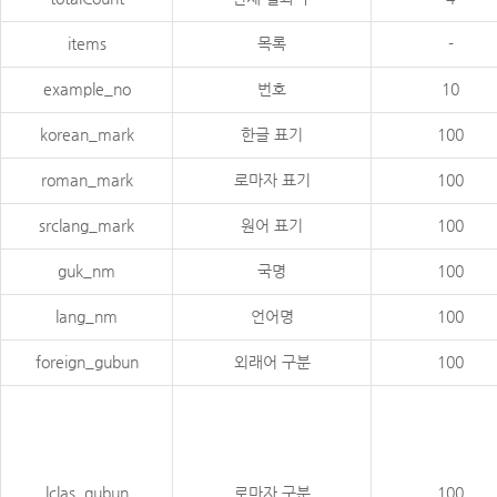
items
목록
-
example_no
번호
10
korean_mark
한글 표기
100
roman_mark
로마자 표기
100
srclang_mark
원어 표기
100
guk_nm
국명
100
lang_nm
언어명
100
foreign_gubun
외래어 구분
100
lclas_gubun
로마자 구분
100