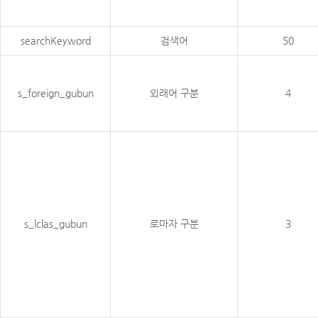
searchKeyword
검색어
50
s_foreign_gubun
외래어 구분
4
s_lclas_gubun
로마자 구분
3