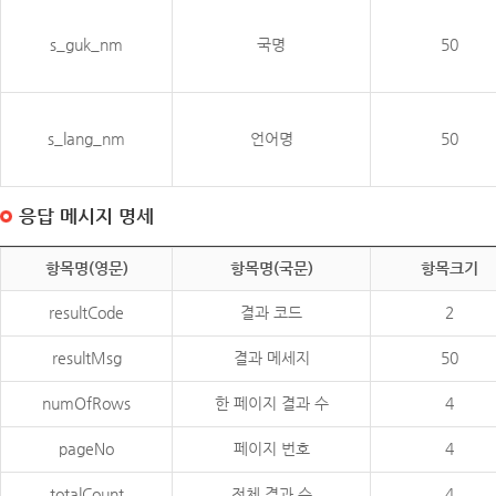
s_guk_nm
국명
50
s_lang_nm
언어명
50
응답 메시지 명세
항목명(영문)
항목명(국문)
항목크기
resultCode
결과 코드
2
resultMsg
결과 메세지
50
numOfRows
한 페이지 결과 수
4
pageNo
페이지 번호
4
totalCount
전체 결과 수
4