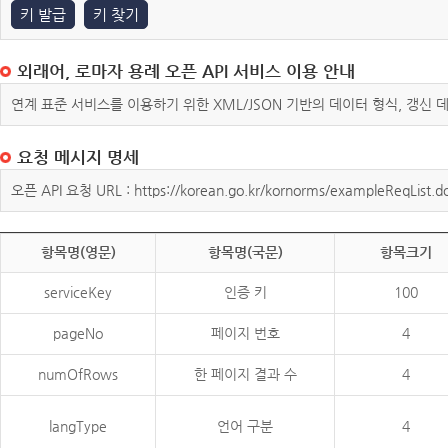
키 발급
키 찾기
외래어, 로마자 용례 오픈 API 서비스 이용 안내
연계 표준 서비스를 이용하기 위한 XML/JSON 기반의 데이터 형식, 갱신
요청 메시지 명세
오픈 API 요청 URL : https://korean.go.kr/kornorms/exampleReqList.d
항목명(영문)
항목명(국문)
항목크기
serviceKey
인증 키
100
pageNo
페이지 번호
4
numOfRows
한 페이지 결과 수
4
langType
언어 구분
4