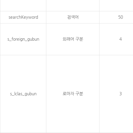
searchKeyword
검색어
50
s_foreign_gubun
외래어 구분
4
s_lclas_gubun
로마자 구분
3