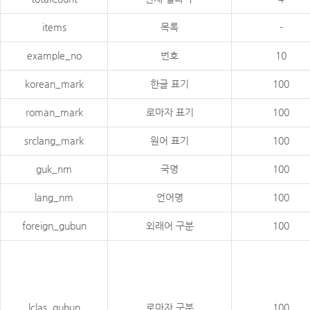
items
목록
-
example_no
번호
10
korean_mark
한글 표기
100
roman_mark
로마자 표기
100
srclang_mark
원어 표기
100
guk_nm
국명
100
lang_nm
언어명
100
foreign_gubun
외래어 구분
100
lclas_gubun
로마자 구분
100