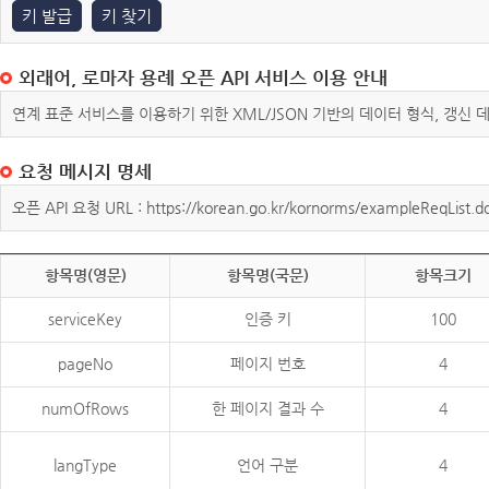
키 발급
키 찾기
외래어, 로마자 용례 오픈 API 서비스 이용 안내
연계 표준 서비스를 이용하기 위한 XML/JSON 기반의 데이터 형식, 갱신
요청 메시지 명세
오픈 API 요청 URL : https://korean.go.kr/kornorms/exampleReqList.d
항목명(영문)
항목명(국문)
항목크기
serviceKey
인증 키
100
pageNo
페이지 번호
4
numOfRows
한 페이지 결과 수
4
langType
언어 구분
4