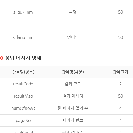
s_guk_nm
국명
50
s_lang_nm
언어명
50
응답 메시지 명세
항목명(영문)
항목명(국문)
항목크기
resultCode
결과 코드
2
resultMsg
결과 메세지
50
numOfRows
한 페이지 결과 수
4
pageNo
페이지 번호
4
totalCount
전체 결과 수
4