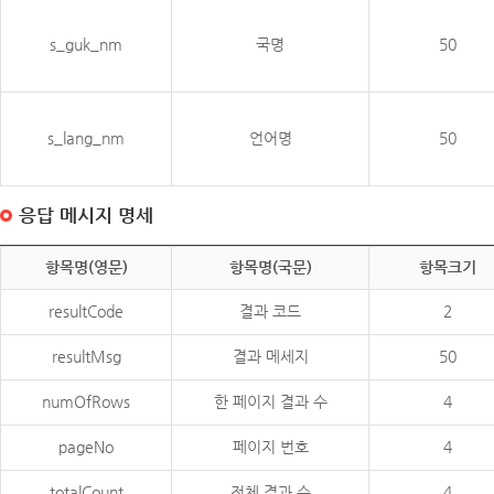
s_guk_nm
국명
50
s_lang_nm
언어명
50
응답 메시지 명세
항목명(영문)
항목명(국문)
항목크기
resultCode
결과 코드
2
resultMsg
결과 메세지
50
numOfRows
한 페이지 결과 수
4
pageNo
페이지 번호
4
totalCount
전체 결과 수
4