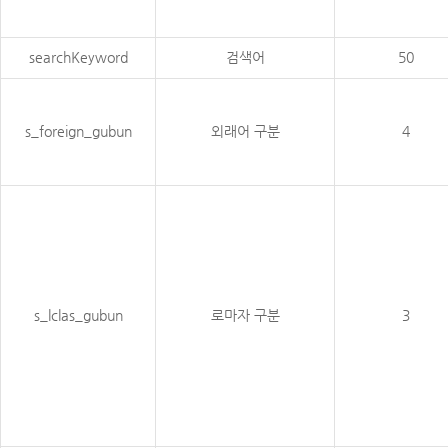
searchKeyword
검색어
50
s_foreign_gubun
외래어 구분
4
s_lclas_gubun
로마자 구분
3