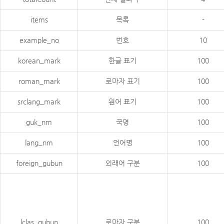
items
목록
-
example_no
번호
10
korean_mark
한글 표기
100
roman_mark
로마자 표기
100
srclang_mark
원어 표기
100
guk_nm
국명
100
lang_nm
언어명
100
foreign_gubun
외래어 구분
100
lclas_gubun
로마자 구분
100