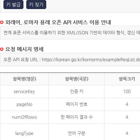
키 발급
키 찾기
외래어, 로마자 용례 오픈 API 서비스 이용 안내
연계 표준 서비스를 이용하기 위한 XML/JSON 기반의 데이터 형식, 갱신
요청 메시지 명세
오픈 API 요청 URL : https://korean.go.kr/kornorms/exampleReqList.d
항목명(영문)
항목명(국문)
항목크기
serviceKey
인증 키
100
pageNo
페이지 번호
4
numOfRows
한 페이지 결과 수
4
langType
언어 구분
4