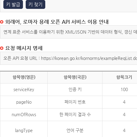
키 발급
키 찾기
외래어, 로마자 용례 오픈 API 서비스 이용 안내
연계 표준 서비스를 이용하기 위한 XML/JSON 기반의 데이터 형식, 갱신
요청 메시지 명세
오픈 API 요청 URL : https://korean.go.kr/kornorms/exampleReqList.d
항목명(영문)
항목명(국문)
항목크기
serviceKey
인증 키
100
pageNo
페이지 번호
4
numOfRows
한 페이지 결과 수
4
langType
언어 구분
4