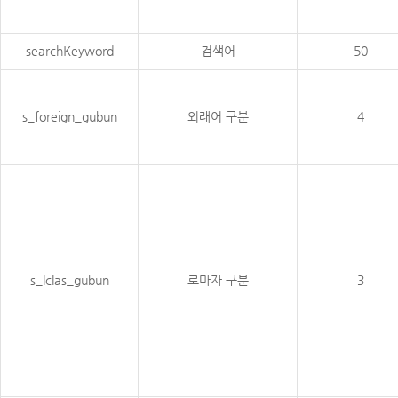
searchKeyword
검색어
50
s_foreign_gubun
외래어 구분
4
s_lclas_gubun
로마자 구분
3