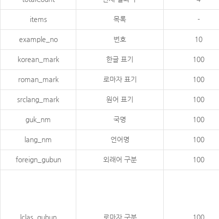
items
목록
-
example_no
번호
10
korean_mark
한글 표기
100
roman_mark
로마자 표기
100
srclang_mark
원어 표기
100
guk_nm
국명
100
lang_nm
언어명
100
foreign_gubun
외래어 구분
100
lclas_gubun
로마자 구분
100