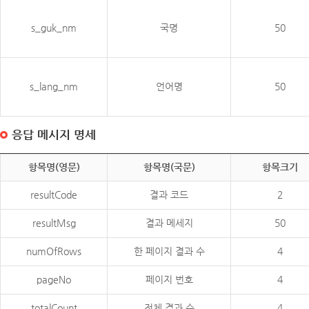
s_guk_nm
국명
50
s_lang_nm
언어명
50
응답 메시지 명세
항목명(영문)
항목명(국문)
항목크기
resultCode
결과 코드
2
resultMsg
결과 메세지
50
numOfRows
한 페이지 결과 수
4
pageNo
페이지 번호
4
totalCount
전체 결과 수
4