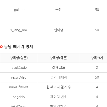
s_guk_nm
국명
50
s_lang_nm
언어명
50
응답 메시지 명세
항목명(영문)
항목명(국문)
항목크기
resultCode
결과 코드
2
resultMsg
결과 메세지
50
numOfRows
한 페이지 결과 수
4
pageNo
페이지 번호
4
totalCount
전체 결과 수
4