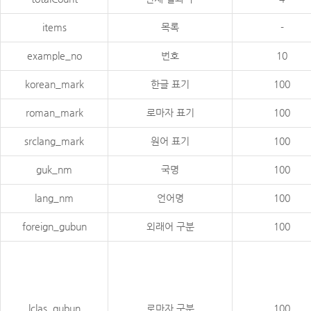
items
목록
-
example_no
번호
10
korean_mark
한글 표기
100
roman_mark
로마자 표기
100
srclang_mark
원어 표기
100
guk_nm
국명
100
lang_nm
언어명
100
foreign_gubun
외래어 구분
100
lclas_gubun
로마자 구분
100