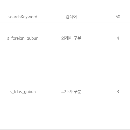
searchKeyword
검색어
50
s_foreign_gubun
외래어 구분
4
s_lclas_gubun
로마자 구분
3