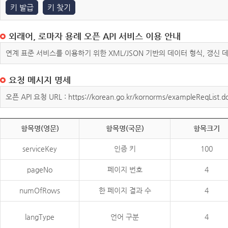
키 발급
키 찾기
외래어, 로마자 용례 오픈 API 서비스 이용 안내
연계 표준 서비스를 이용하기 위한 XML/JSON 기반의 데이터 형식, 갱신
요청 메시지 명세
오픈 API 요청 URL : https://korean.go.kr/kornorms/exampleReqList.d
항목명(영문)
항목명(국문)
항목크기
serviceKey
인증 키
100
pageNo
페이지 번호
4
numOfRows
한 페이지 결과 수
4
langType
언어 구분
4