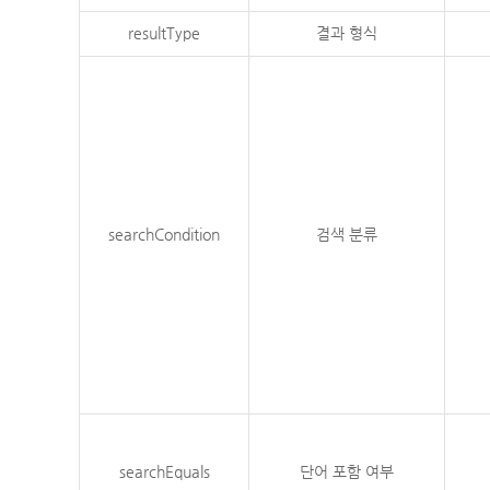
resultType
결과 형식
searchCondition
검색 분류
searchEquals
단어 포함 여부