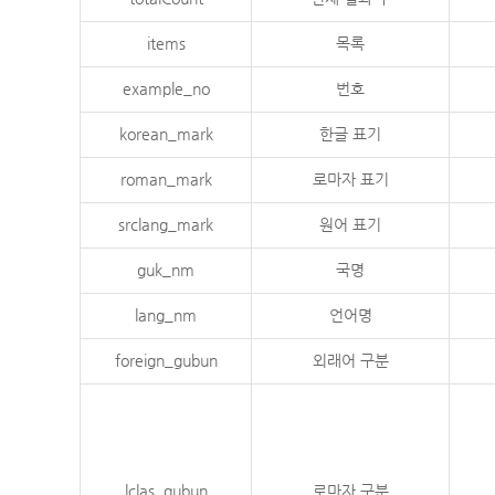
items
목록
example_no
번호
korean_mark
한글 표기
roman_mark
로마자 표기
srclang_mark
원어 표기
guk_nm
국명
lang_nm
언어명
foreign_gubun
외래어 구분
lclas_gubun
로마자 구분