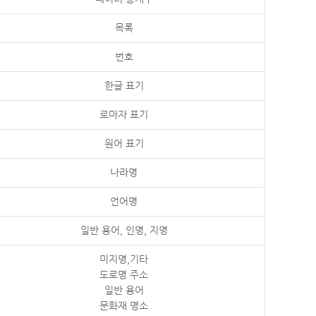
목록
번호
한글 표기
로마자 표기
원어 표기
나라명
언어명
일반 용어, 인명, 지명
미지명,기타
도로명 주소
일반 용어
문화재 명소