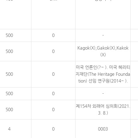
500
0
-
Kagok(X),Gakok(X),Kakok
500
0
(X)
미국 언론인(?~ ). 미국 헤리티
500
0
지재단(The Heritage Founda
tion) 선임 연구원(2014~ ).
500
0
-
제154차 외래어 심의회(2021.
500
0
3. 8.)
4
0
0003