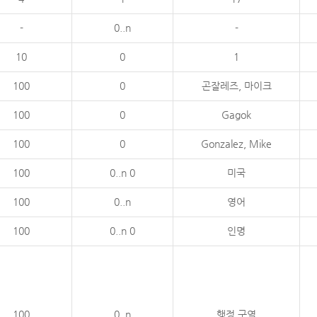
-
0..n
-
10
0
1
100
0
곤잘레즈, 마이크
100
0
Gagok
100
0
Gonzalez, Mike
100
0..n 0
미국
100
0..n
영어
100
0..n 0
인명
100
0..n
행정 구역