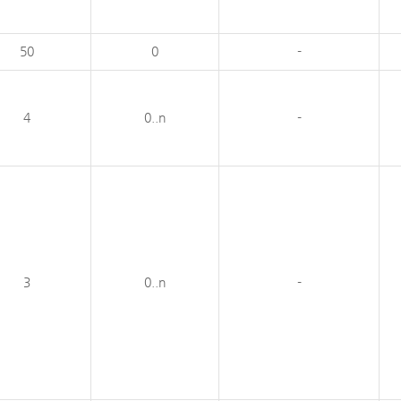
50
0
-
4
0..n
-
3
0..n
-