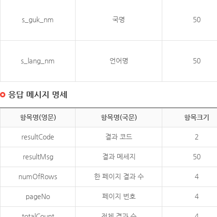
s_guk_nm
국명
50
s_lang_nm
언어명
50
응답 메시지 명세
항목명(영문)
항목명(국문)
항목크기
resultCode
결과 코드
2
resultMsg
결과 메세지
50
numOfRows
한 페이지 결과 수
4
pageNo
페이지 번호
4
totalCount
전체 결과 수
4