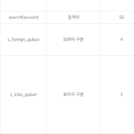
searchKeyword
검색어
50
s_foreign_gubun
외래어 구분
4
s_lclas_gubun
로마자 구분
3