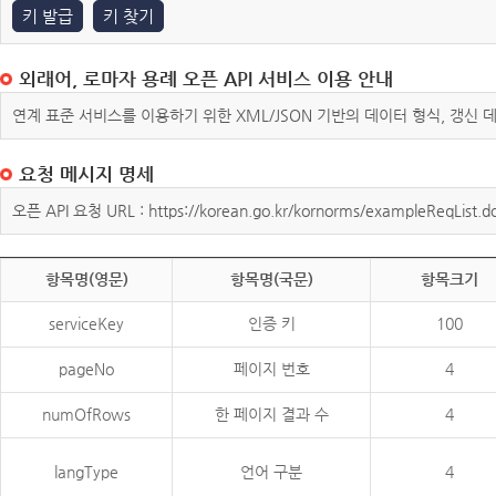
키 발급
키 찾기
외래어, 로마자 용례 오픈 API 서비스 이용 안내
연계 표준 서비스를 이용하기 위한 XML/JSON 기반의 데이터 형식, 갱신
요청 메시지 명세
오픈 API 요청 URL : https://korean.go.kr/kornorms/exampleReqList.d
항목명(영문)
항목명(국문)
항목크기
serviceKey
인증 키
100
pageNo
페이지 번호
4
numOfRows
한 페이지 결과 수
4
langType
언어 구분
4