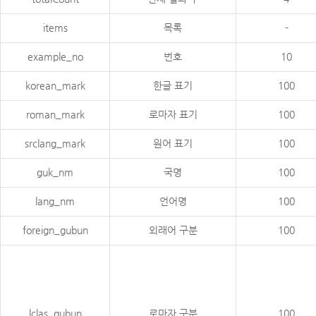
items
목록
-
example_no
번호
10
korean_mark
한글 표기
100
roman_mark
로마자 표기
100
srclang_mark
원어 표기
100
guk_nm
국명
100
lang_nm
언어명
100
foreign_gubun
외래어 구분
100
lclas_gubun
로마자 구분
100