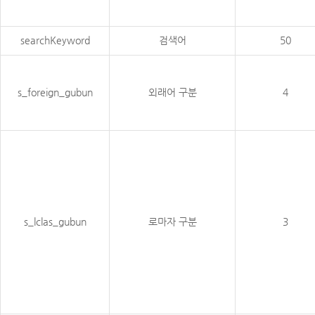
searchKeyword
검색어
50
s_foreign_gubun
외래어 구분
4
s_lclas_gubun
로마자 구분
3