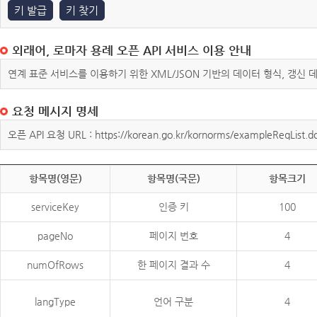
키 발급
키 찾기
외래어, 로마자 용례 오픈 API 서비스 이용 안내
연계 표준 서비스를 이용하기 위한 XML/JSON 기반의 데이터 형식, 갱신
요청 메시지 명세
오픈 API 요청 URL : https://korean.go.kr/kornorms/exampleReqList.d
항목명(영문)
항목명(국문)
항목크기
serviceKey
인증 키
100
pageNo
페이지 번호
4
numOfRows
한 페이지 결과 수
4
langType
언어 구분
4