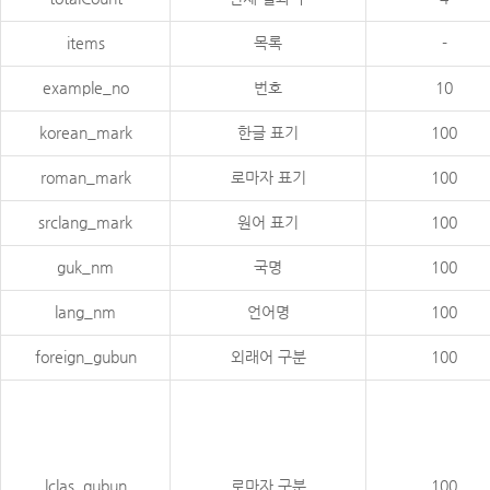
items
목록
-
example_no
번호
10
korean_mark
한글 표기
100
roman_mark
로마자 표기
100
srclang_mark
원어 표기
100
guk_nm
국명
100
lang_nm
언어명
100
foreign_gubun
외래어 구분
100
lclas_gubun
로마자 구분
100