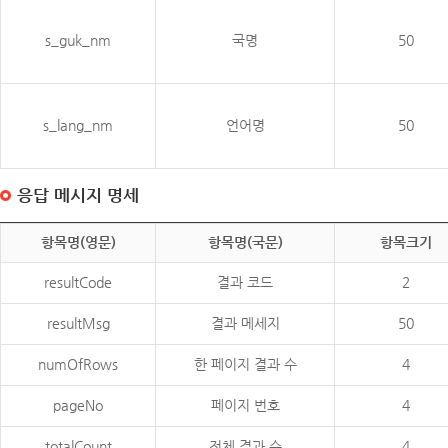
s_guk_nm
국명
50
s_lang_nm
언어명
50
응답 메시지 명세
항목명(영문)
항목명(국문)
항목크기
resultCode
결과 코드
2
resultMsg
결과 메세지
50
numOfRows
한 페이지 결과 수
4
pageNo
페이지 번호
4
totalCount
전체 결과 수
4