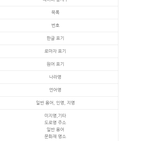
목록
번호
한글 표기
로마자 표기
원어 표기
나라명
언어명
일반 용어, 인명, 지명
미지명,기타
도로명 주소
일반 용어
문화재 명소