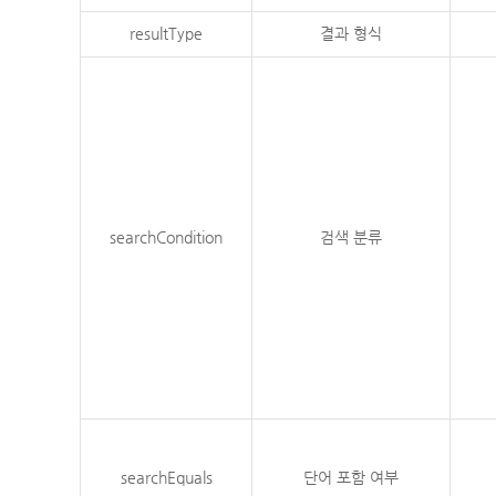
resultType
결과 형식
searchCondition
검색 분류
searchEquals
단어 포함 여부