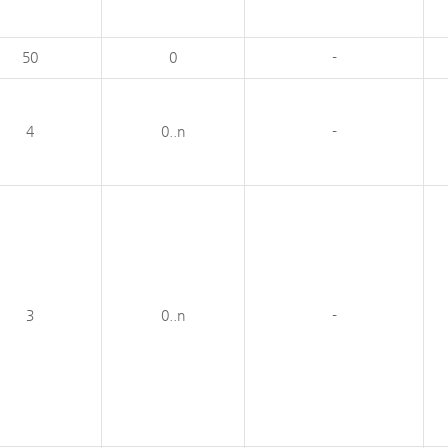
50
0
-
4
0..n
-
3
0..n
-