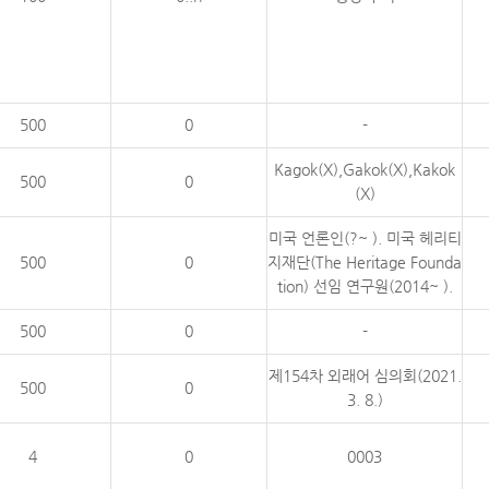
500
0
-
Kagok(X),Gakok(X),Kakok
500
0
(X)
미국 언론인(?~ ). 미국 헤리티
500
0
지재단(The Heritage Founda
tion) 선임 연구원(2014~ ).
500
0
-
제154차 외래어 심의회(2021.
500
0
3. 8.)
4
0
0003