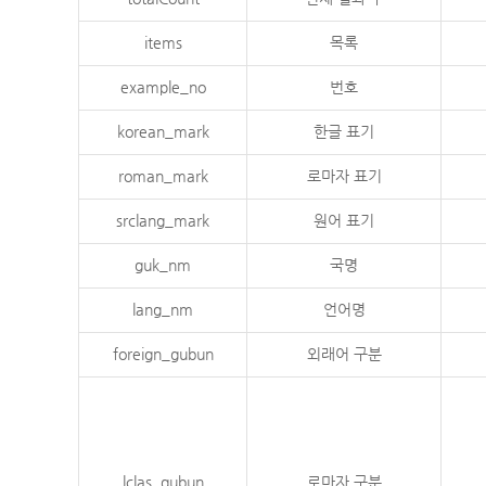
items
목록
example_no
번호
korean_mark
한글 표기
roman_mark
로마자 표기
srclang_mark
원어 표기
guk_nm
국명
lang_nm
언어명
foreign_gubun
외래어 구분
lclas_gubun
로마자 구분