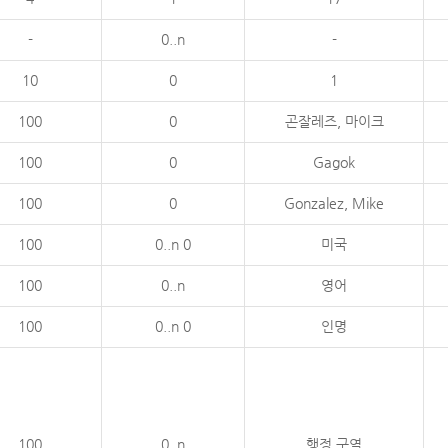
-
0..n
-
10
0
1
100
0
곤잘레즈, 마이크
100
0
Gagok
100
0
Gonzalez, Mike
100
0..n 0
미국
100
0..n
영어
100
0..n 0
인명
100
0..n
행정 구역