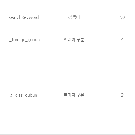
searchKeyword
검색어
50
s_foreign_gubun
외래어 구분
4
s_lclas_gubun
로마자 구분
3