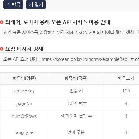
키 발급
키 찾기
외래어, 로마자 용례 오픈 API 서비스 이용 안내
연계 표준 서비스를 이용하기 위한 XML/JSON 기반의 데이터 형식, 갱신
요청 메시지 명세
오픈 API 요청 URL : https://korean.go.kr/kornorms/exampleReqList.d
항목명(영문)
항목명(국문)
항목크기
serviceKey
인증 키
100
pageNo
페이지 번호
4
numOfRows
한 페이지 결과 수
4
langType
언어 구분
4