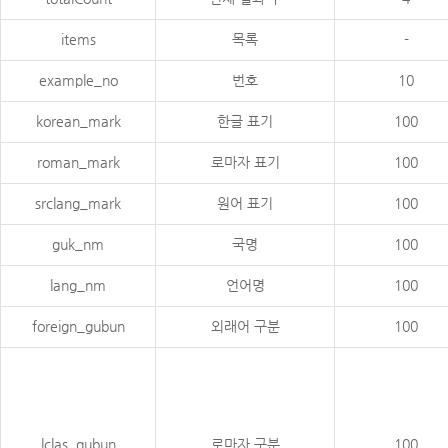
items
목록
-
example_no
번호
10
korean_mark
한글 표기
100
roman_mark
로마자 표기
100
srclang_mark
원어 표기
100
guk_nm
국명
100
lang_nm
언어명
100
foreign_gubun
외래어 구분
100
lclas_gubun
로마자 구분
100