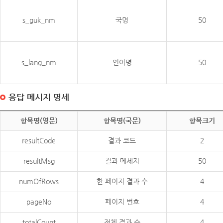
s_guk_nm
국명
50
s_lang_nm
언어명
50
응답 메시지 명세
항목명(영문)
항목명(국문)
항목크기
resultCode
결과 코드
2
resultMsg
결과 메세지
50
numOfRows
한 페이지 결과 수
4
pageNo
페이지 번호
4
totalCount
전체 결과 수
4