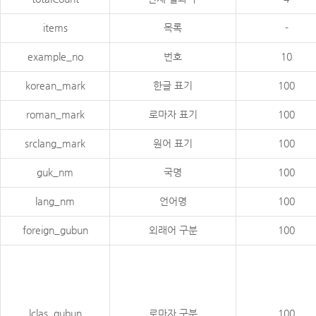
items
목록
-
example_no
번호
10
korean_mark
한글 표기
100
roman_mark
로마자 표기
100
srclang_mark
원어 표기
100
guk_nm
국명
100
lang_nm
언어명
100
foreign_gubun
외래어 구분
100
lclas_gubun
로마자 구분
100