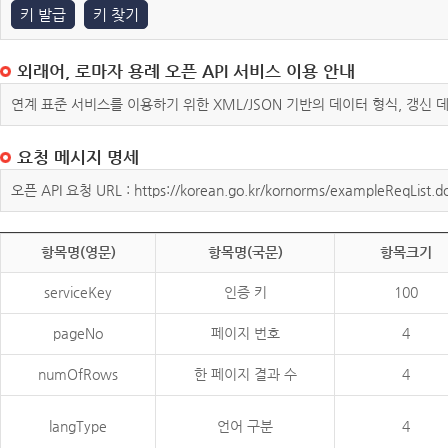
키 발급
키 찾기
외래어, 로마자 용례 오픈 API 서비스 이용 안내
연계 표준 서비스를 이용하기 위한 XML/JSON 기반의 데이터 형식, 갱신
요청 메시지 명세
오픈 API 요청 URL : https://korean.go.kr/kornorms/exampleReqList.d
항목명(영문)
항목명(국문)
항목크기
serviceKey
인증 키
100
pageNo
페이지 번호
4
numOfRows
한 페이지 결과 수
4
langType
언어 구분
4