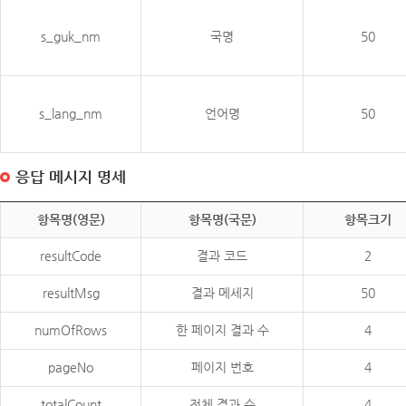
s_guk_nm
국명
50
s_lang_nm
언어명
50
응답 메시지 명세
항목명(영문)
항목명(국문)
항목크기
resultCode
결과 코드
2
resultMsg
결과 메세지
50
numOfRows
한 페이지 결과 수
4
pageNo
페이지 번호
4
totalCount
전체 결과 수
4