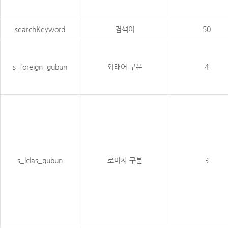
searchKeyword
검색어
50
s_foreign_gubun
외래어 구분
4
s_lclas_gubun
로마자 구분
3