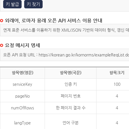
키 발급
키 찾기
외래어, 로마자 용례 오픈 API 서비스 이용 안내
연계 표준 서비스를 이용하기 위한 XML/JSON 기반의 데이터 형식, 갱신
요청 메시지 명세
오픈 API 요청 URL : https://korean.go.kr/kornorms/exampleReqList.d
항목명(영문)
항목명(국문)
항목크기
serviceKey
인증 키
100
pageNo
페이지 번호
4
numOfRows
한 페이지 결과 수
4
langType
언어 구분
4