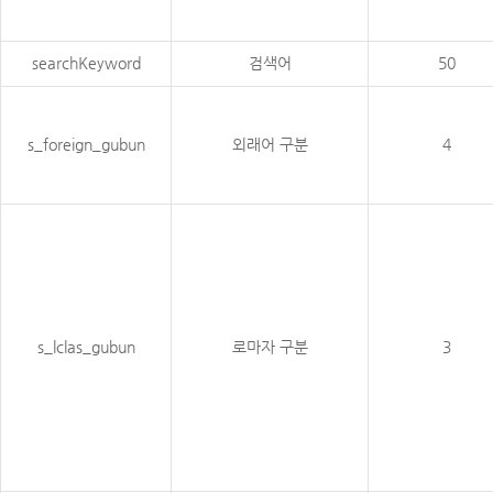
searchKeyword
검색어
50
s_foreign_gubun
외래어 구분
4
s_lclas_gubun
로마자 구분
3