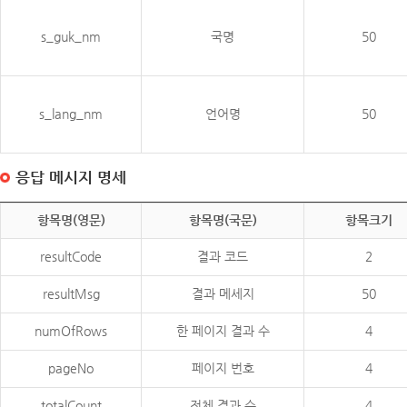
s_guk_nm
국명
50
s_lang_nm
언어명
50
응답 메시지 명세
항목명(영문)
항목명(국문)
항목크기
resultCode
결과 코드
2
resultMsg
결과 메세지
50
numOfRows
한 페이지 결과 수
4
pageNo
페이지 번호
4
totalCount
전체 결과 수
4