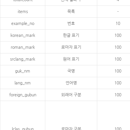
items
목록
-
example_no
번호
10
korean_mark
한글 표기
100
roman_mark
로마자 표기
100
srclang_mark
원어 표기
100
guk_nm
국명
100
lang_nm
언어명
100
foreign_gubun
외래어 구분
100
lclas_gubun
로마자 구분
100