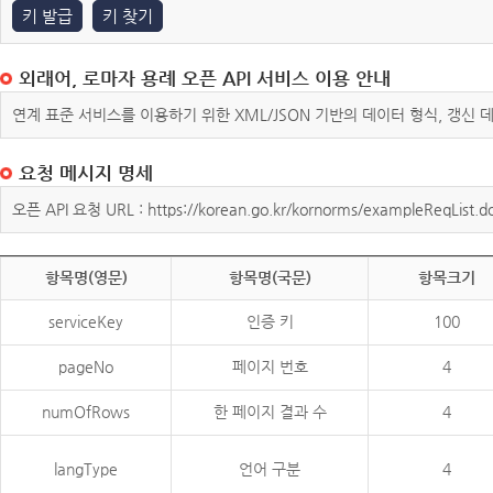
키 발급
키 찾기
외래어, 로마자 용례 오픈 API 서비스 이용 안내
연계 표준 서비스를 이용하기 위한 XML/JSON 기반의 데이터 형식, 갱신
요청 메시지 명세
오픈 API 요청 URL : https://korean.go.kr/kornorms/exampleReqList.d
항목명(영문)
항목명(국문)
항목크기
serviceKey
인증 키
100
pageNo
페이지 번호
4
numOfRows
한 페이지 결과 수
4
langType
언어 구분
4