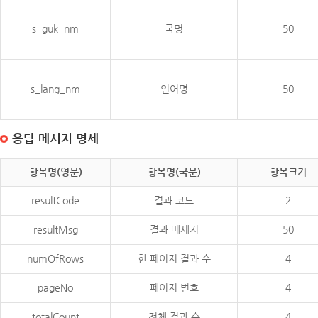
s_guk_nm
국명
50
s_lang_nm
언어명
50
응답 메시지 명세
항목명(영문)
항목명(국문)
항목크기
resultCode
결과 코드
2
resultMsg
결과 메세지
50
numOfRows
한 페이지 결과 수
4
pageNo
페이지 번호
4
totalCount
전체 결과 수
4