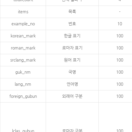
items
목록
-
example_no
번호
10
korean_mark
한글 표기
100
roman_mark
로마자 표기
100
srclang_mark
원어 표기
100
guk_nm
국명
100
lang_nm
언어명
100
foreign_gubun
외래어 구분
100
lclas_gubun
로마자 구분
100