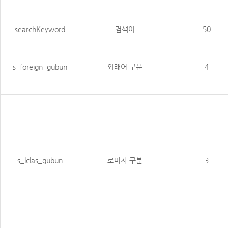
searchKeyword
검색어
50
s_foreign_gubun
외래어 구분
4
s_lclas_gubun
로마자 구분
3