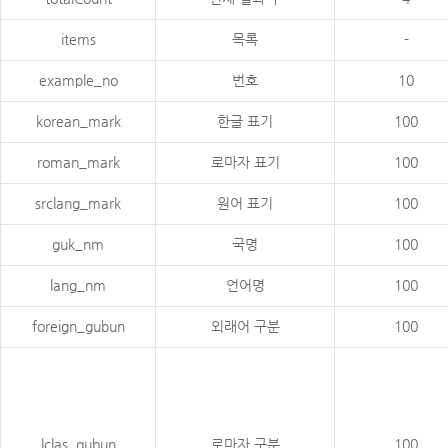
items
목록
-
example_no
번호
10
korean_mark
한글 표기
100
roman_mark
로마자 표기
100
srclang_mark
원어 표기
100
guk_nm
국명
100
lang_nm
언어명
100
foreign_gubun
외래어 구분
100
lclas_gubun
로마자 구분
100