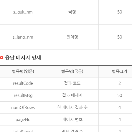
s_guk_nm
국명
50
s_lang_nm
언어명
50
응답 메시지 명세
항목명(영문)
항목명(국문)
항목크기
resultCode
결과 코드
2
resultMsg
결과 메세지
50
numOfRows
한 페이지 결과 수
4
pageNo
페이지 번호
4
totalCount
전체 결과 수
4