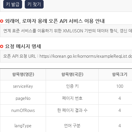
키 발급
키 찾기
외래어, 로마자 용례 오픈 API 서비스 이용 안내
연계 표준 서비스를 이용하기 위한 XML/JSON 기반의 데이터 형식, 갱신
요청 메시지 명세
오픈 API 요청 URL : https://korean.go.kr/kornorms/exampleReqList.d
항목명(영문)
항목명(국문)
항목크기
serviceKey
인증 키
100
pageNo
페이지 번호
4
numOfRows
한 페이지 결과 수
4
langType
언어 구분
4