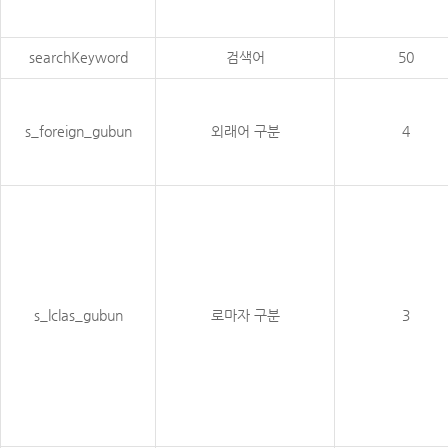
searchKeyword
검색어
50
s_foreign_gubun
외래어 구분
4
s_lclas_gubun
로마자 구분
3