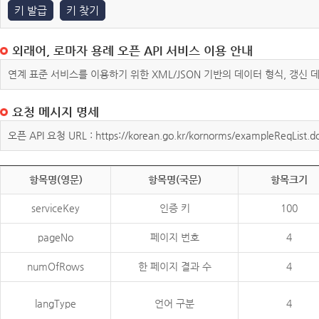
키 발급
키 찾기
외래어, 로마자 용례 오픈 API 서비스 이용 안내
연계 표준 서비스를 이용하기 위한 XML/JSON 기반의 데이터 형식, 갱신
요청 메시지 명세
오픈 API 요청 URL : https://korean.go.kr/kornorms/exampleReqList.d
항목명(영문)
항목명(국문)
항목크기
serviceKey
인증 키
100
pageNo
페이지 번호
4
numOfRows
한 페이지 결과 수
4
langType
언어 구분
4