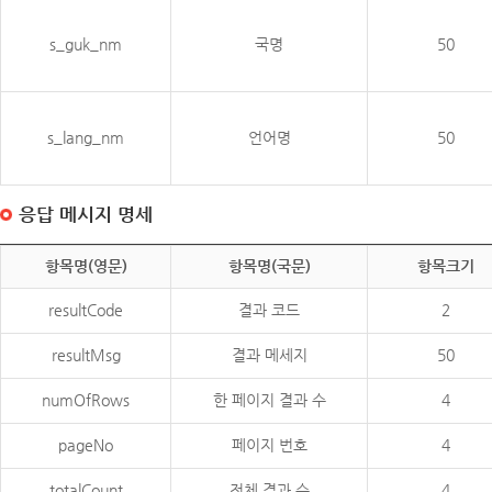
s_guk_nm
국명
50
s_lang_nm
언어명
50
응답 메시지 명세
항목명(영문)
항목명(국문)
항목크기
resultCode
결과 코드
2
resultMsg
결과 메세지
50
numOfRows
한 페이지 결과 수
4
pageNo
페이지 번호
4
totalCount
전체 결과 수
4