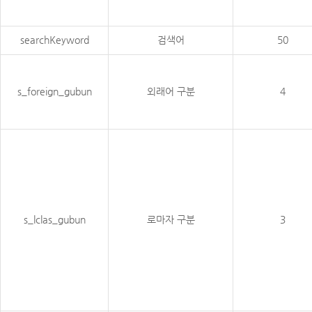
searchKeyword
검색어
50
s_foreign_gubun
외래어 구분
4
s_lclas_gubun
로마자 구분
3