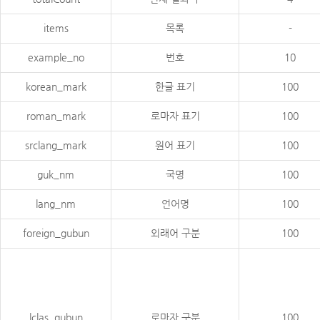
items
목록
-
example_no
번호
10
korean_mark
한글 표기
100
roman_mark
로마자 표기
100
srclang_mark
원어 표기
100
guk_nm
국명
100
lang_nm
언어명
100
foreign_gubun
외래어 구분
100
lclas_gubun
로마자 구분
100