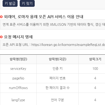
키 발급
키 찾기
외래어, 로마자 용례 오픈 API 서비스 이용 안내
연계 표준 서비스를 이용하기 위한 XML/JSON 기반의 데이터 형식, 갱신
요청 메시지 명세
오픈 API 요청 URL : https://korean.go.kr/kornorms/exampleReqList.d
항목명(영문)
항목명(국문)
항목크기
serviceKey
인증 키
100
pageNo
페이지 번호
4
numOfRows
한 페이지 결과 수
4
langType
언어 구분
4