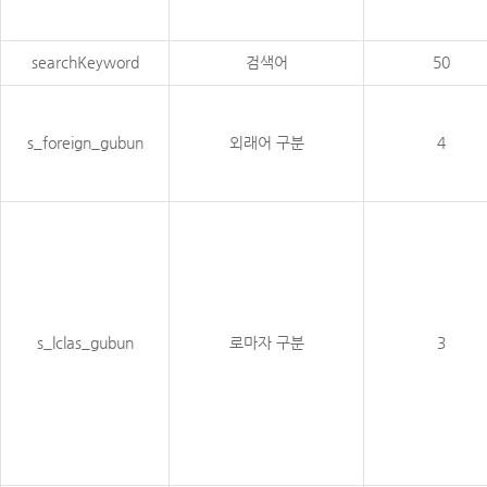
searchKeyword
검색어
50
s_foreign_gubun
외래어 구분
4
s_lclas_gubun
로마자 구분
3