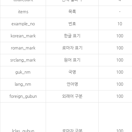
items
목록
-
example_no
번호
10
korean_mark
한글 표기
100
roman_mark
로마자 표기
100
srclang_mark
원어 표기
100
guk_nm
국명
100
lang_nm
언어명
100
foreign_gubun
외래어 구분
100
lclas_gubun
로마자 구분
100