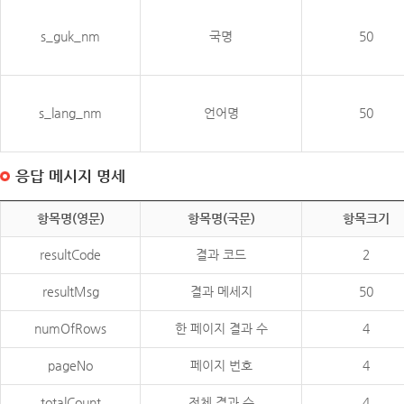
s_guk_nm
국명
50
s_lang_nm
언어명
50
응답 메시지 명세
항목명(영문)
항목명(국문)
항목크기
resultCode
결과 코드
2
resultMsg
결과 메세지
50
numOfRows
한 페이지 결과 수
4
pageNo
페이지 번호
4
totalCount
전체 결과 수
4