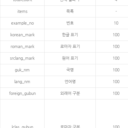
items
목록
-
example_no
번호
10
korean_mark
한글 표기
100
roman_mark
로마자 표기
100
srclang_mark
원어 표기
100
guk_nm
국명
100
lang_nm
언어명
100
foreign_gubun
외래어 구분
100
lclas_gubun
로마자 구분
100