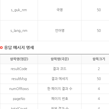
s_guk_nm
국명
50
s_lang_nm
언어명
50
응답 메시지 명세
항목명(영문)
항목명(국문)
항목크기
resultCode
결과 코드
2
resultMsg
결과 메세지
50
numOfRows
한 페이지 결과 수
4
pageNo
페이지 번호
4
totalCount
전체 결과 수
4