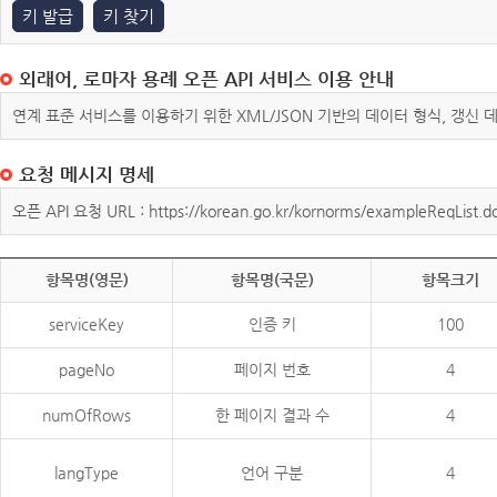
키 발급
키 찾기
외래어, 로마자 용례 오픈 API 서비스 이용 안내
연계 표준 서비스를 이용하기 위한 XML/JSON 기반의 데이터 형식, 갱신
요청 메시지 명세
오픈 API 요청 URL : https://korean.go.kr/kornorms/exampleReqList.d
항목명(영문)
항목명(국문)
항목크기
serviceKey
인증 키
100
pageNo
페이지 번호
4
numOfRows
한 페이지 결과 수
4
langType
언어 구분
4