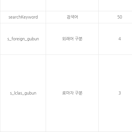
searchKeyword
검색어
50
s_foreign_gubun
외래어 구분
4
s_lclas_gubun
로마자 구분
3