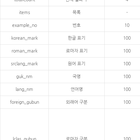
items
목록
-
example_no
번호
10
korean_mark
한글 표기
100
roman_mark
로마자 표기
100
srclang_mark
원어 표기
100
guk_nm
국명
100
lang_nm
언어명
100
foreign_gubun
외래어 구분
100
lclas_gubun
로마자 구분
100