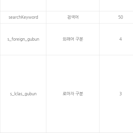
searchKeyword
검색어
50
s_foreign_gubun
외래어 구분
4
s_lclas_gubun
로마자 구분
3