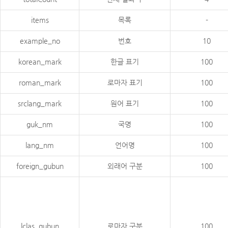
items
목록
-
example_no
번호
10
korean_mark
한글 표기
100
roman_mark
로마자 표기
100
srclang_mark
원어 표기
100
guk_nm
국명
100
lang_nm
언어명
100
foreign_gubun
외래어 구분
100
lclas_gubun
로마자 구분
100