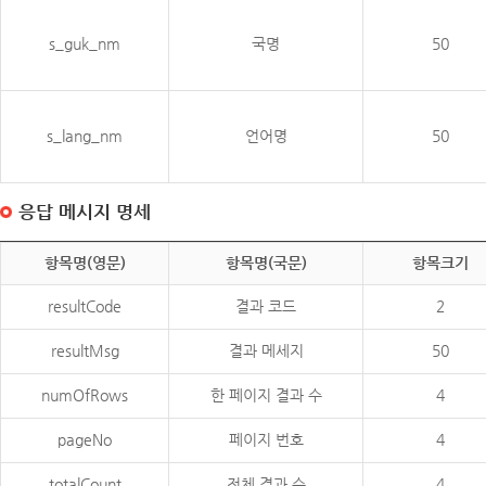
s_guk_nm
국명
50
s_lang_nm
언어명
50
응답 메시지 명세
항목명(영문)
항목명(국문)
항목크기
resultCode
결과 코드
2
resultMsg
결과 메세지
50
numOfRows
한 페이지 결과 수
4
pageNo
페이지 번호
4
totalCount
전체 결과 수
4