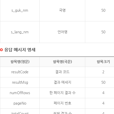
s_guk_nm
국명
50
s_lang_nm
언어명
50
응답 메시지 명세
항목명(영문)
항목명(국문)
항목크기
resultCode
결과 코드
2
resultMsg
결과 메세지
50
numOfRows
한 페이지 결과 수
4
pageNo
페이지 번호
4
totalCount
전체 결과 수
4