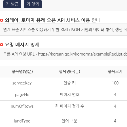
키 발급
키 찾기
외래어, 로마자 용례 오픈 API 서비스 이용 안내
연계 표준 서비스를 이용하기 위한 XML/JSON 기반의 데이터 형식, 갱신
요청 메시지 명세
오픈 API 요청 URL : https://korean.go.kr/kornorms/exampleReqList.d
항목명(영문)
항목명(국문)
항목크기
serviceKey
인증 키
100
pageNo
페이지 번호
4
numOfRows
한 페이지 결과 수
4
langType
언어 구분
4