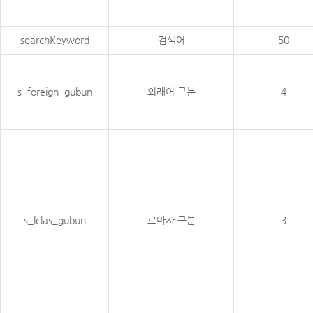
searchKeyword
검색어
50
s_foreign_gubun
외래어 구분
4
s_lclas_gubun
로마자 구분
3