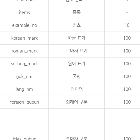
items
목록
-
example_no
번호
10
korean_mark
한글 표기
100
roman_mark
로마자 표기
100
srclang_mark
원어 표기
100
guk_nm
국명
100
lang_nm
언어명
100
foreign_gubun
외래어 구분
100
lclas_gubun
로마자 구분
100