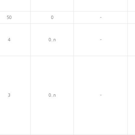
50
0
-
4
0..n
-
3
0..n
-