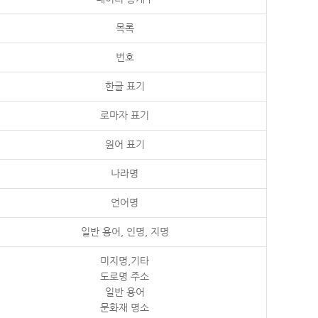
목록
번호
한글 표기
로마자 표기
원어 표기
나라명
언어명
일반 용어, 인명, 지명
미지명,기타
도로명 주소
일반 용어
문화재 명소