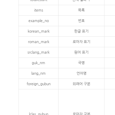
items
목록
example_no
번호
korean_mark
한글 표기
roman_mark
로마자 표기
srclang_mark
원어 표기
guk_nm
국명
lang_nm
언어명
foreign_gubun
외래어 구분
lclas_gubun
로마자 구분