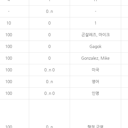
-
0..n
-
10
0
1
100
0
곤잘레즈, 마이크
100
0
Gagok
100
0
Gonzalez, Mike
100
0..n 0
미국
100
0..n
영어
100
0..n 0
인명
100
0..n
행정 구역