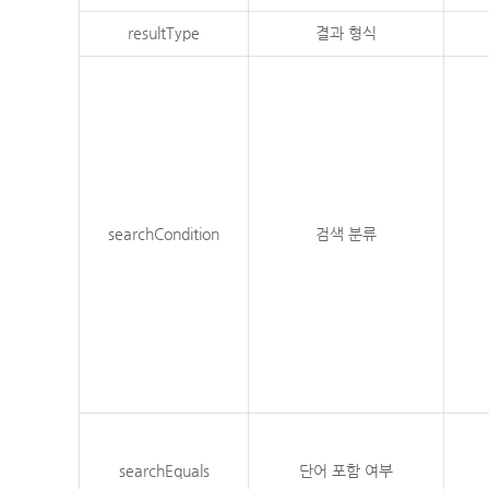
resultType
결과 형식
searchCondition
검색 분류
searchEquals
단어 포함 여부