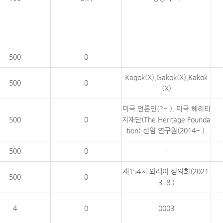
500
0
-
Kagok(X),Gakok(X),Kakok
500
0
(X)
미국 언론인(?~ ). 미국 헤리티
500
0
지재단(The Heritage Founda
tion) 선임 연구원(2014~ ).
500
0
-
제154차 외래어 심의회(2021.
500
0
3. 8.)
4
0
0003