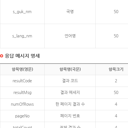
s_guk_nm
국명
50
s_lang_nm
언어명
50
응답 메시지 명세
항목명(영문)
항목명(국문)
항목크기
resultCode
결과 코드
2
resultMsg
결과 메세지
50
numOfRows
한 페이지 결과 수
4
pageNo
페이지 번호
4
totalCount
전체 결과 수
4