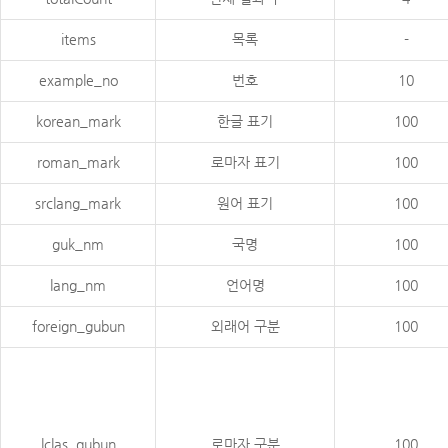
items
목록
-
example_no
번호
10
korean_mark
한글 표기
100
roman_mark
로마자 표기
100
srclang_mark
원어 표기
100
guk_nm
국명
100
lang_nm
언어명
100
foreign_gubun
외래어 구분
100
lclas_gubun
로마자 구분
100