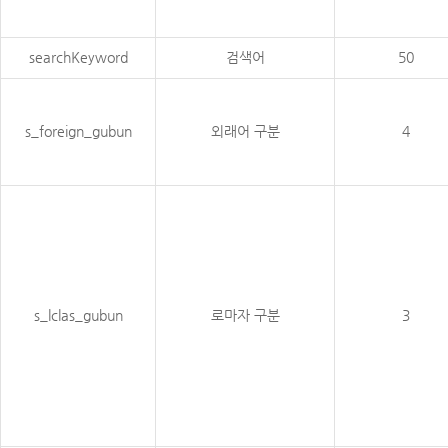
searchKeyword
검색어
50
s_foreign_gubun
외래어 구분
4
s_lclas_gubun
로마자 구분
3