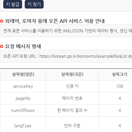
키 발급
키 찾기
외래어, 로마자 용례 오픈 API 서비스 이용 안내
연계 표준 서비스를 이용하기 위한 XML/JSON 기반의 데이터 형식, 갱신
요청 메시지 명세
오픈 API 요청 URL : https://korean.go.kr/kornorms/exampleReqList.d
항목명(영문)
항목명(국문)
항목크기
serviceKey
인증 키
100
pageNo
페이지 번호
4
numOfRows
한 페이지 결과 수
4
langType
언어 구분
4