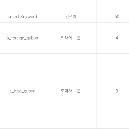
searchKeyword
검색어
50
s_foreign_gubun
외래어 구분
4
s_lclas_gubun
로마자 구분
3