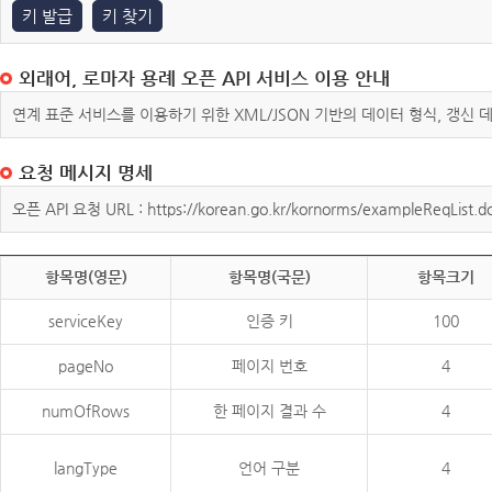
키 발급
키 찾기
외래어, 로마자 용례 오픈 API 서비스 이용 안내
연계 표준 서비스를 이용하기 위한 XML/JSON 기반의 데이터 형식, 갱신
요청 메시지 명세
오픈 API 요청 URL : https://korean.go.kr/kornorms/exampleReqList.d
항목명(영문)
항목명(국문)
항목크기
serviceKey
인증 키
100
pageNo
페이지 번호
4
numOfRows
한 페이지 결과 수
4
langType
언어 구분
4