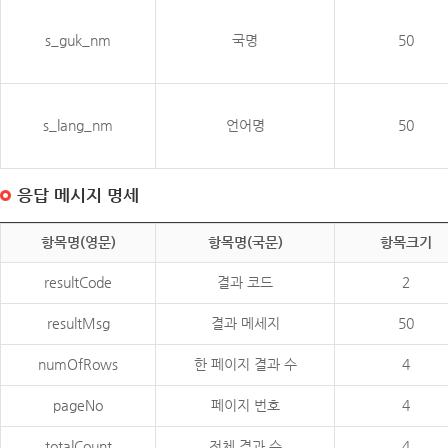
s_guk_nm
국명
50
s_lang_nm
언어명
50
응답 메시지 명세
항목명(영문)
항목명(국문)
항목크기
resultCode
결과 코드
2
resultMsg
결과 메세지
50
numOfRows
한 페이지 결과 수
4
pageNo
페이지 번호
4
totalCount
전체 결과 수
4