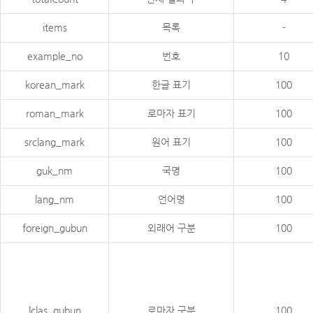
items
목록
-
example_no
번호
10
korean_mark
한글 표기
100
roman_mark
로마자 표기
100
srclang_mark
원어 표기
100
guk_nm
국명
100
lang_nm
언어명
100
foreign_gubun
외래어 구분
100
lclas_gubun
로마자 구분
100