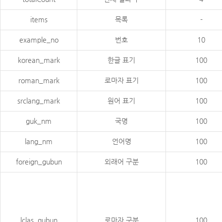
items
목록
-
example_no
번호
10
korean_mark
한글 표기
100
roman_mark
로마자 표기
100
srclang_mark
원어 표기
100
guk_nm
국명
100
lang_nm
언어명
100
foreign_gubun
외래어 구분
100
lclas_gubun
로마자 구분
100