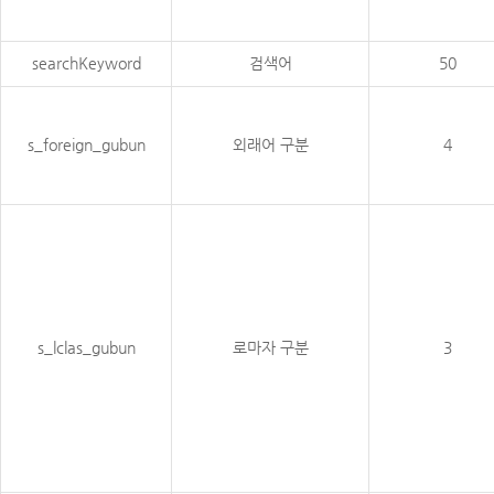
searchKeyword
검색어
50
s_foreign_gubun
외래어 구분
4
s_lclas_gubun
로마자 구분
3