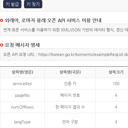
키 발급
키 찾기
외래어, 로마자 용례 오픈 API 서비스 이용 안내
연계 표준 서비스를 이용하기 위한 XML/JSON 기반의 데이터 형식, 갱신
요청 메시지 명세
오픈 API 요청 URL : https://korean.go.kr/kornorms/exampleReqList.d
항목명(영문)
항목명(국문)
항목크기
serviceKey
인증 키
100
pageNo
페이지 번호
4
numOfRows
한 페이지 결과 수
4
langType
언어 구분
4