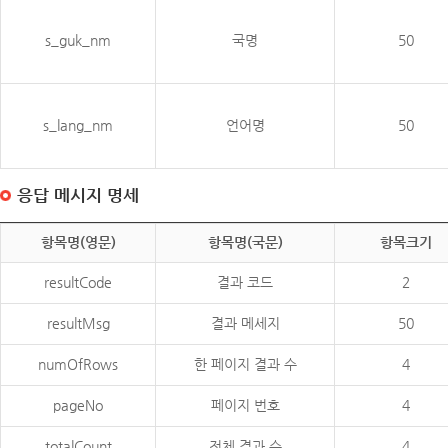
s_guk_nm
국명
50
s_lang_nm
언어명
50
응답 메시지 명세
항목명(영문)
항목명(국문)
항목크기
resultCode
결과 코드
2
resultMsg
결과 메세지
50
numOfRows
한 페이지 결과 수
4
pageNo
페이지 번호
4
totalCount
전체 결과 수
4