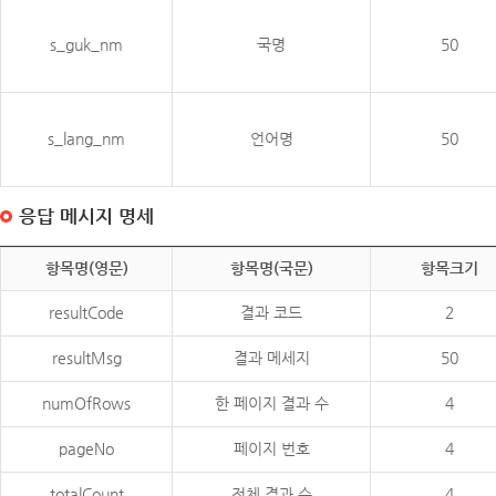
s_guk_nm
국명
50
s_lang_nm
언어명
50
응답 메시지 명세
항목명(영문)
항목명(국문)
항목크기
resultCode
결과 코드
2
resultMsg
결과 메세지
50
numOfRows
한 페이지 결과 수
4
pageNo
페이지 번호
4
totalCount
전체 결과 수
4