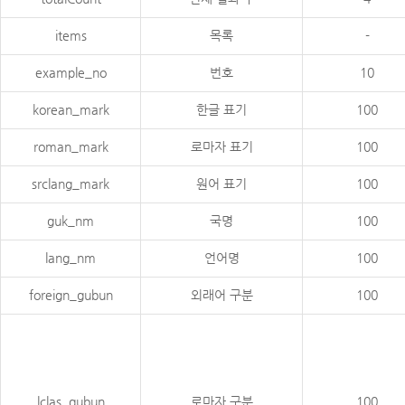
items
목록
-
example_no
번호
10
korean_mark
한글 표기
100
roman_mark
로마자 표기
100
srclang_mark
원어 표기
100
guk_nm
국명
100
lang_nm
언어명
100
foreign_gubun
외래어 구분
100
lclas_gubun
로마자 구분
100