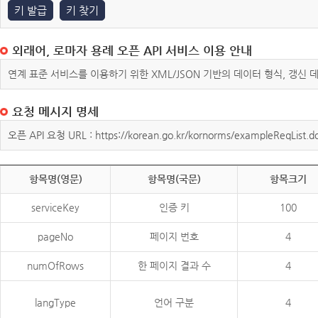
키 발급
키 찾기
외래어, 로마자 용례 오픈 API 서비스 이용 안내
연계 표준 서비스를 이용하기 위한 XML/JSON 기반의 데이터 형식, 갱신
요청 메시지 명세
오픈 API 요청 URL : https://korean.go.kr/kornorms/exampleReqList.d
항목명(영문)
항목명(국문)
항목크기
serviceKey
인증 키
100
pageNo
페이지 번호
4
numOfRows
한 페이지 결과 수
4
langType
언어 구분
4