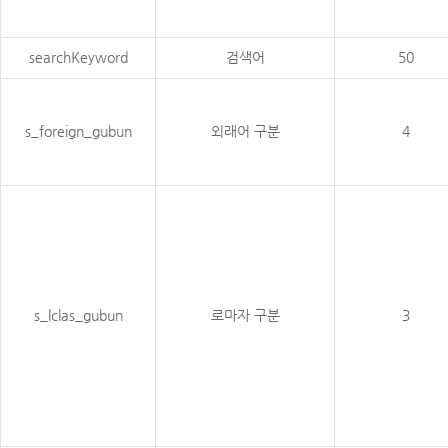
searchKeyword
검색어
50
s_foreign_gubun
외래어 구분
4
s_lclas_gubun
로마자 구분
3