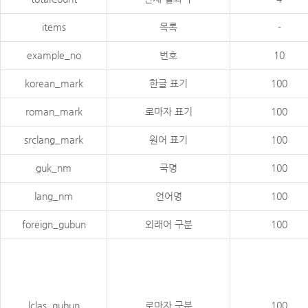
items
목록
-
example_no
번호
10
korean_mark
한글 표기
100
roman_mark
로마자 표기
100
srclang_mark
원어 표기
100
guk_nm
국명
100
lang_nm
언어명
100
foreign_gubun
외래어 구분
100
lclas_gubun
로마자 구분
100