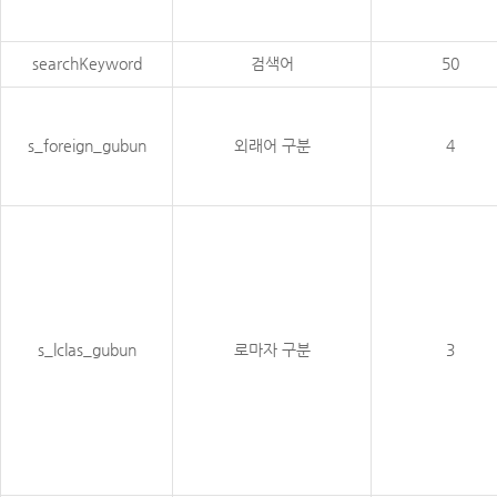
searchKeyword
검색어
50
s_foreign_gubun
외래어 구분
4
s_lclas_gubun
로마자 구분
3