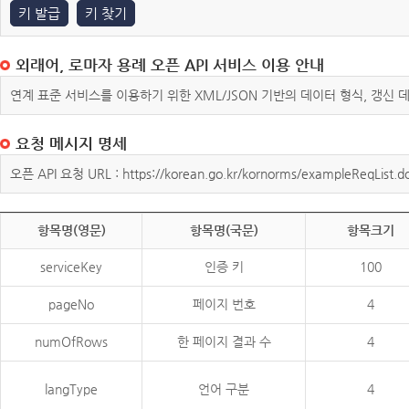
키 발급
키 찾기
외래어, 로마자 용례 오픈 API 서비스 이용 안내
연계 표준 서비스를 이용하기 위한 XML/JSON 기반의 데이터 형식, 갱신
요청 메시지 명세
오픈 API 요청 URL : https://korean.go.kr/kornorms/exampleReqList.d
항목명(영문)
항목명(국문)
항목크기
serviceKey
인증 키
100
pageNo
페이지 번호
4
numOfRows
한 페이지 결과 수
4
langType
언어 구분
4