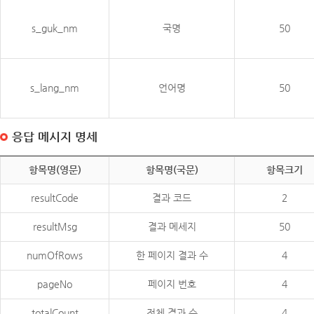
s_guk_nm
국명
50
s_lang_nm
언어명
50
응답 메시지 명세
항목명(영문)
항목명(국문)
항목크기
resultCode
결과 코드
2
resultMsg
결과 메세지
50
numOfRows
한 페이지 결과 수
4
pageNo
페이지 번호
4
totalCount
전체 결과 수
4