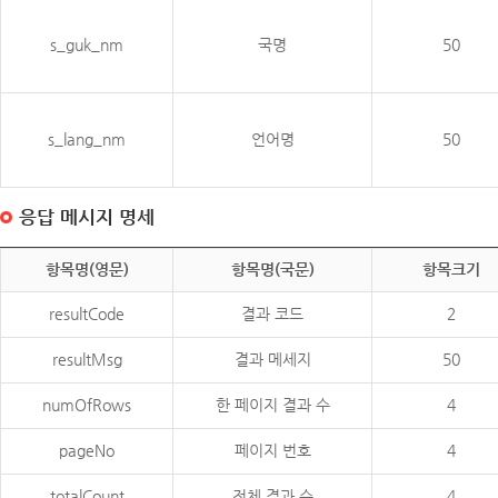
s_guk_nm
국명
50
s_lang_nm
언어명
50
응답 메시지 명세
항목명(영문)
항목명(국문)
항목크기
resultCode
결과 코드
2
resultMsg
결과 메세지
50
numOfRows
한 페이지 결과 수
4
pageNo
페이지 번호
4
totalCount
전체 결과 수
4