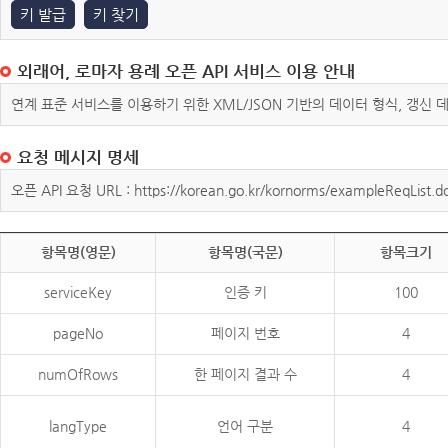
키 발급
키 찾기
외래어, 로마자 용례 오픈 API 서비스 이용 안내
연계 표준 서비스를 이용하기 위한 XML/JSON 기반의 데이터 형식, 갱신
요청 메시지 명세
오픈 API 요청 URL : https://korean.go.kr/kornorms/exampleReqList.d
항목명(영문)
항목명(국문)
항목크기
serviceKey
인증 키
100
pageNo
페이지 번호
4
numOfRows
한 페이지 결과 수
4
langType
언어 구분
4