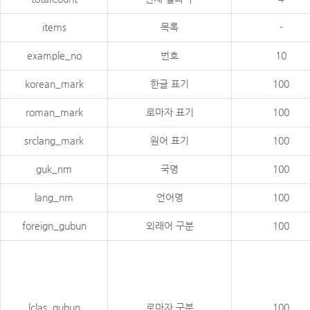
items
목록
-
example_no
번호
10
korean_mark
한글 표기
100
roman_mark
로마자 표기
100
srclang_mark
원어 표기
100
guk_nm
국명
100
lang_nm
언어명
100
foreign_gubun
외래어 구분
100
lclas_gubun
로마자 구분
100