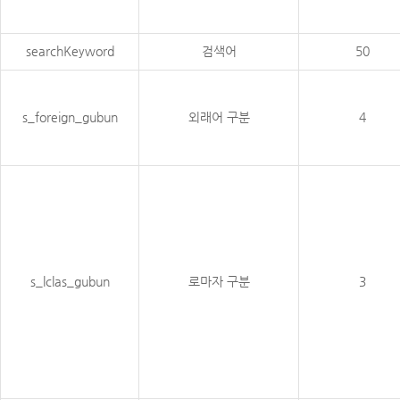
searchKeyword
검색어
50
s_foreign_gubun
외래어 구분
4
s_lclas_gubun
로마자 구분
3