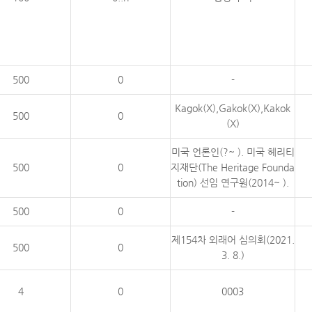
500
0
-
Kagok(X),Gakok(X),Kakok
500
0
(X)
미국 언론인(?~ ). 미국 헤리티
500
0
지재단(The Heritage Founda
tion) 선임 연구원(2014~ ).
500
0
-
제154차 외래어 심의회(2021.
500
0
3. 8.)
4
0
0003