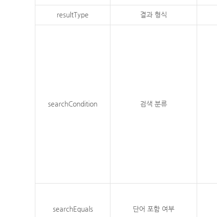
resultType
결과 형식
searchCondition
검색 분류
searchEquals
단어 포함 여부