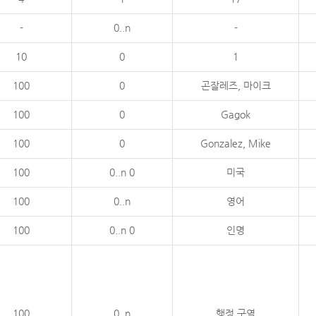
-
0..n
-
10
0
1
100
0
곤잘레즈, 마이크
100
0
Gagok
100
0
Gonzalez, Mike
100
0..n 0
미국
100
0..n
영어
100
0..n 0
인명
100
0..n
행정 구역