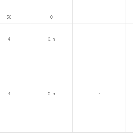
50
0
-
4
0..n
-
3
0..n
-