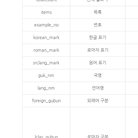
items
목록
example_no
번호
korean_mark
한글 표기
roman_mark
로마자 표기
srclang_mark
원어 표기
guk_nm
국명
lang_nm
언어명
foreign_gubun
외래어 구분
lclas_gubun
로마자 구분