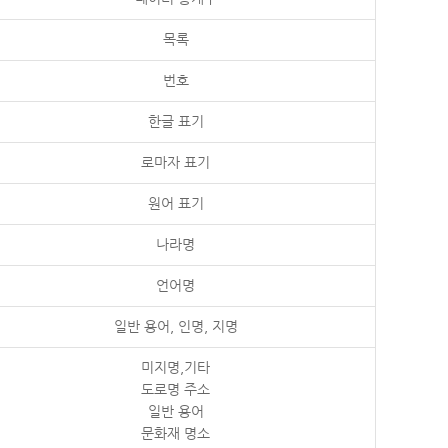
목록
번호
한글 표기
로마자 표기
원어 표기
나라명
언어명
일반 용어, 인명, 지명
미지명,기타
도로명 주소
일반 용어
문화재 명소