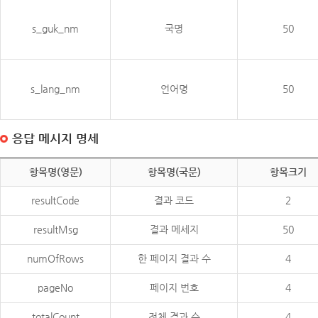
s_guk_nm
국명
50
s_lang_nm
언어명
50
응답 메시지 명세
항목명(영문)
항목명(국문)
항목크기
resultCode
결과 코드
2
resultMsg
결과 메세지
50
numOfRows
한 페이지 결과 수
4
pageNo
페이지 번호
4
totalCount
전체 결과 수
4