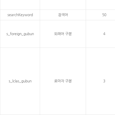
searchKeyword
검색어
50
s_foreign_gubun
외래어 구분
4
s_lclas_gubun
로마자 구분
3