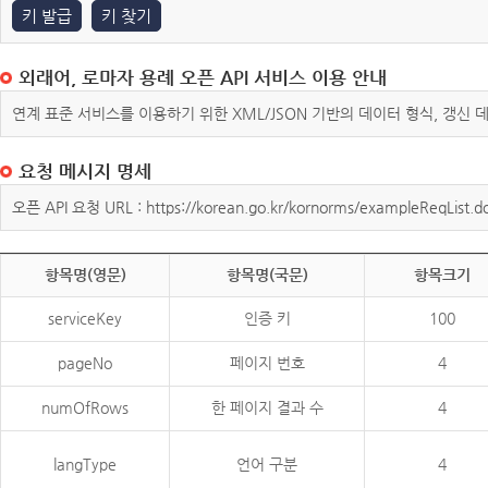
키 발급
키 찾기
외래어, 로마자 용례 오픈 API 서비스 이용 안내
연계 표준 서비스를 이용하기 위한 XML/JSON 기반의 데이터 형식, 갱신
요청 메시지 명세
오픈 API 요청 URL : https://korean.go.kr/kornorms/exampleReqList.d
항목명(영문)
항목명(국문)
항목크기
serviceKey
인증 키
100
pageNo
페이지 번호
4
numOfRows
한 페이지 결과 수
4
langType
언어 구분
4