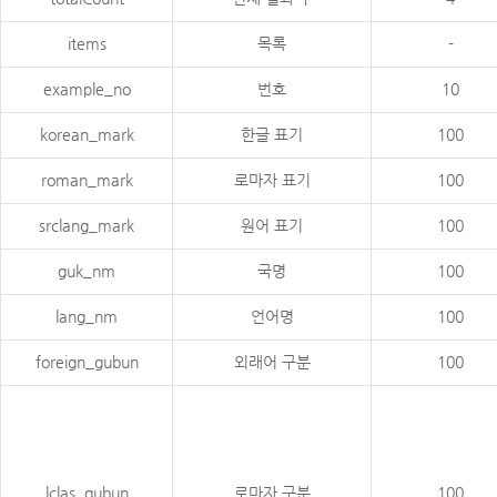
items
목록
-
example_no
번호
10
korean_mark
한글 표기
100
roman_mark
로마자 표기
100
srclang_mark
원어 표기
100
guk_nm
국명
100
lang_nm
언어명
100
foreign_gubun
외래어 구분
100
lclas_gubun
로마자 구분
100