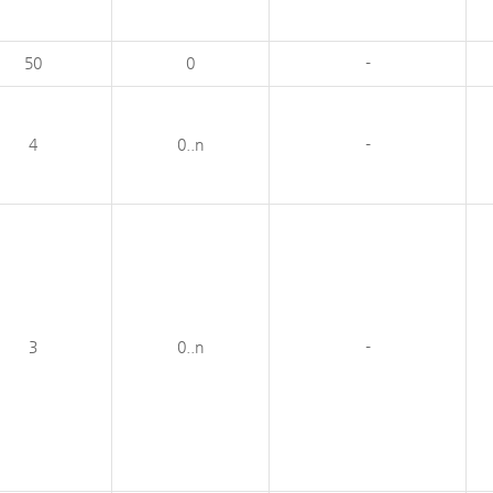
50
0
-
4
0..n
-
3
0..n
-