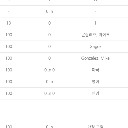
-
0..n
-
10
0
1
100
0
곤잘레즈, 마이크
100
0
Gagok
100
0
Gonzalez, Mike
100
0..n 0
미국
100
0..n
영어
100
0..n 0
인명
100
0..n
행정 구역