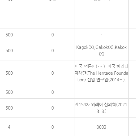
500
0
-
Kagok(X),Gakok(X),Kakok
500
0
(X)
미국 언론인(?~ ). 미국 헤리티
500
0
지재단(The Heritage Founda
tion) 선임 연구원(2014~ ).
500
0
-
제154차 외래어 심의회(2021.
500
0
3. 8.)
4
0
0003