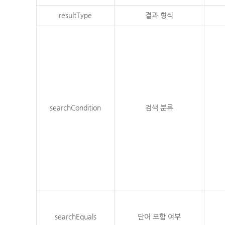
resultType
결과 형식
searchCondition
검색 분류
searchEquals
단어 포함 여부