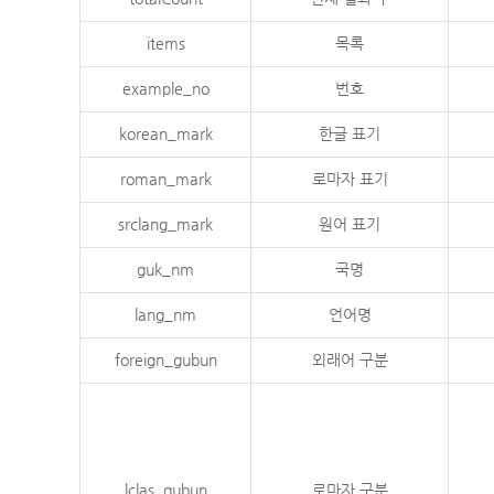
items
목록
example_no
번호
korean_mark
한글 표기
roman_mark
로마자 표기
srclang_mark
원어 표기
guk_nm
국명
lang_nm
언어명
foreign_gubun
외래어 구분
lclas_gubun
로마자 구분