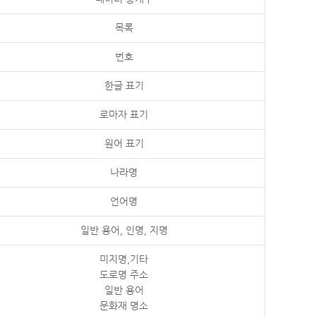
목록
번호
한글 표기
로마자 표기
원어 표기
나라명
언어명
일반 용어, 인명, 지명
미지명,기타
도로명 주소
일반 용어
문화재 명소