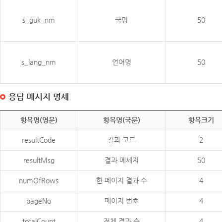
s_guk_nm
국명
50
s_lang_nm
언어명
50
응답 메시지 명세
항목명(영문)
항목명(국문)
항목크기
resultCode
결과 코드
2
resultMsg
결과 메세지
50
numOfRows
한 페이지 결과 수
4
pageNo
페이지 번호
4
totalCount
전체 결과 수
4