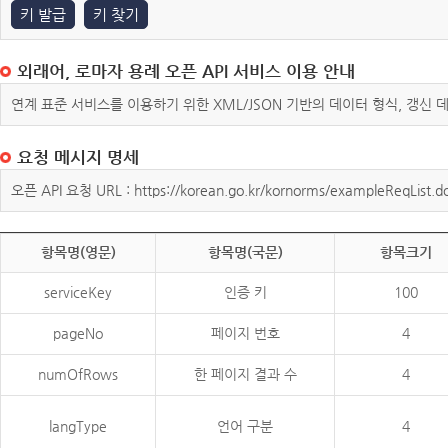
키 발급
키 찾기
외래어, 로마자 용례 오픈 API 서비스 이용 안내
연계 표준 서비스를 이용하기 위한 XML/JSON 기반의 데이터 형식, 갱신
요청 메시지 명세
오픈 API 요청 URL : https://korean.go.kr/kornorms/exampleReqList.d
항목명(영문)
항목명(국문)
항목크기
serviceKey
인증 키
100
pageNo
페이지 번호
4
numOfRows
한 페이지 결과 수
4
langType
언어 구분
4