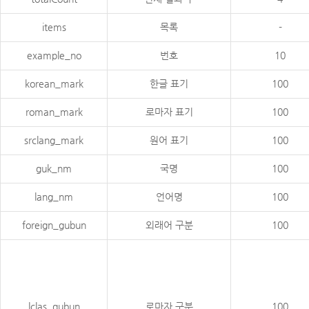
items
목록
-
example_no
번호
10
korean_mark
한글 표기
100
roman_mark
로마자 표기
100
srclang_mark
원어 표기
100
guk_nm
국명
100
lang_nm
언어명
100
foreign_gubun
외래어 구분
100
lclas_gubun
로마자 구분
100