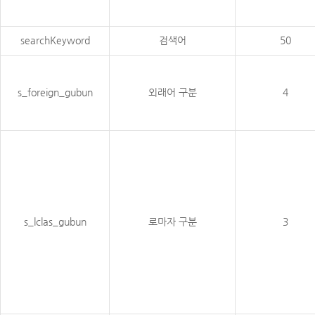
searchKeyword
검색어
50
s_foreign_gubun
외래어 구분
4
s_lclas_gubun
로마자 구분
3