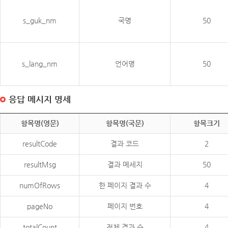
s_guk_nm
국명
50
s_lang_nm
언어명
50
응답 메시지 명세
항목명(영문)
항목명(국문)
항목크기
resultCode
결과 코드
2
resultMsg
결과 메세지
50
numOfRows
한 페이지 결과 수
4
pageNo
페이지 번호
4
totalCount
전체 결과 수
4