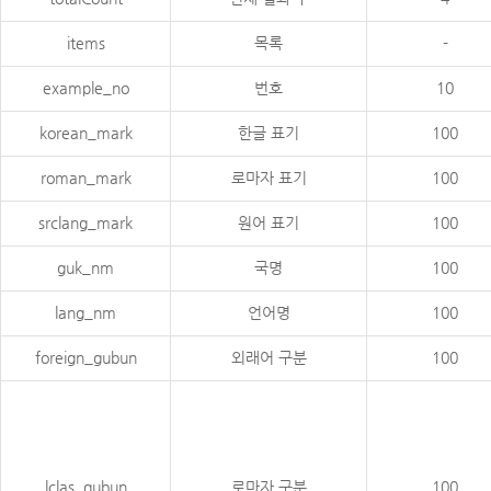
items
목록
-
example_no
번호
10
korean_mark
한글 표기
100
roman_mark
로마자 표기
100
srclang_mark
원어 표기
100
guk_nm
국명
100
lang_nm
언어명
100
foreign_gubun
외래어 구분
100
lclas_gubun
로마자 구분
100