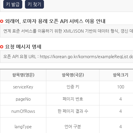
키 발급
키 찾기
외래어, 로마자 용례 오픈 API 서비스 이용 안내
연계 표준 서비스를 이용하기 위한 XML/JSON 기반의 데이터 형식, 갱신
요청 메시지 명세
오픈 API 요청 URL : https://korean.go.kr/kornorms/exampleReqList.d
항목명(영문)
항목명(국문)
항목크기
serviceKey
인증 키
100
pageNo
페이지 번호
4
numOfRows
한 페이지 결과 수
4
langType
언어 구분
4