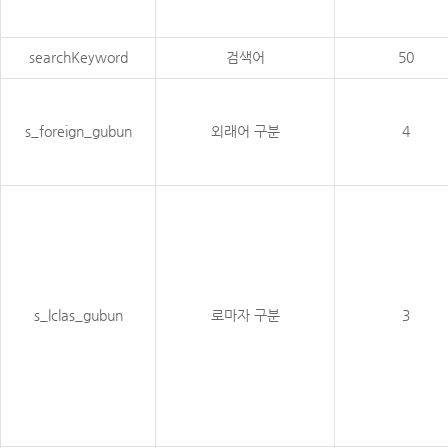
searchKeyword
검색어
50
s_foreign_gubun
외래어 구분
4
s_lclas_gubun
로마자 구분
3