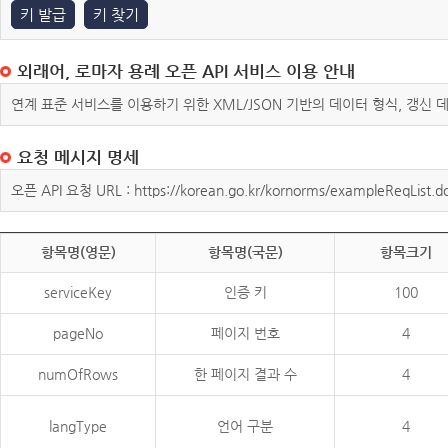
키 발급
키 찾기
외래어, 로마자 용례 오픈 API 서비스 이용 안내
연계 표준 서비스를 이용하기 위한 XML/JSON 기반의 데이터 형식, 갱신
요청 메시지 명세
오픈 API 요청 URL : https://korean.go.kr/kornorms/exampleReqList.d
항목명(영문)
항목명(국문)
항목크기
serviceKey
인증 키
100
pageNo
페이지 번호
4
numOfRows
한 페이지 결과 수
4
langType
언어 구분
4