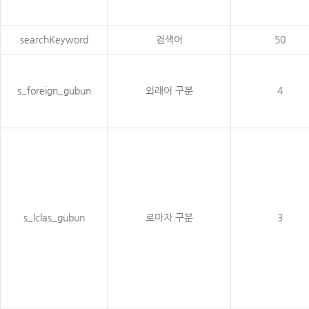
searchKeyword
검색어
50
s_foreign_gubun
외래어 구분
4
s_lclas_gubun
로마자 구분
3