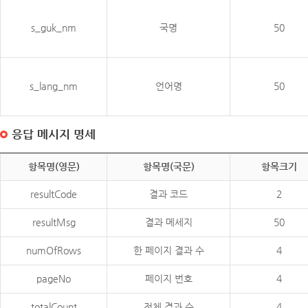
s_guk_nm
국명
50
s_lang_nm
언어명
50
응답 메시지 명세
항목명(영문)
항목명(국문)
항목크기
resultCode
결과 코드
2
resultMsg
결과 메세지
50
numOfRows
한 페이지 결과 수
4
pageNo
페이지 번호
4
totalCount
전체 결과 수
4