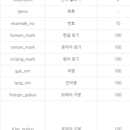
items
목록
-
example_no
번호
10
korean_mark
한글 표기
100
roman_mark
로마자 표기
100
srclang_mark
원어 표기
100
guk_nm
국명
100
lang_nm
언어명
100
foreign_gubun
외래어 구분
100
lclas_gubun
로마자 구분
100