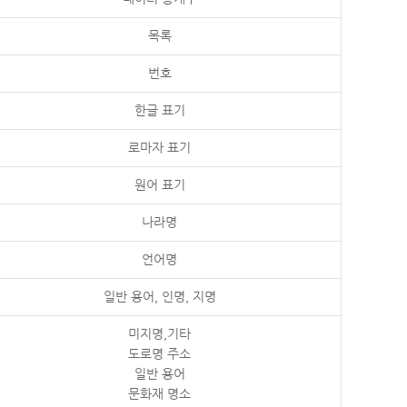
목록
번호
한글 표기
로마자 표기
원어 표기
나라명
언어명
일반 용어, 인명, 지명
미지명,기타
도로명 주소
일반 용어
문화재 명소