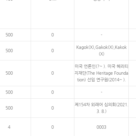
500
0
-
Kagok(X),Gakok(X),Kakok
500
0
(X)
미국 언론인(?~ ). 미국 헤리티
500
0
지재단(The Heritage Founda
tion) 선임 연구원(2014~ ).
500
0
-
제154차 외래어 심의회(2021.
500
0
3. 8.)
4
0
0003