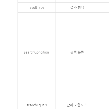
resultType
결과 형식
searchCondition
검색 분류
searchEquals
단어 포함 여부