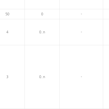
50
0
-
4
0..n
-
3
0..n
-