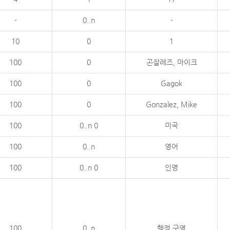
-
0..n
-
10
0
1
100
0
곤잘레즈, 마이크
100
0
Gagok
100
0
Gonzalez, Mike
100
0..n 0
미국
100
0..n
영어
100
0..n 0
인명
100
0..n
행정 구역