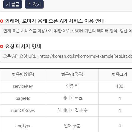
키 발급
키 찾기
외래어, 로마자 용례 오픈 API 서비스 이용 안내
연계 표준 서비스를 이용하기 위한 XML/JSON 기반의 데이터 형식, 갱신
요청 메시지 명세
오픈 API 요청 URL : https://korean.go.kr/kornorms/exampleReqList.d
항목명(영문)
항목명(국문)
항목크기
serviceKey
인증 키
100
pageNo
페이지 번호
4
numOfRows
한 페이지 결과 수
4
langType
언어 구분
4