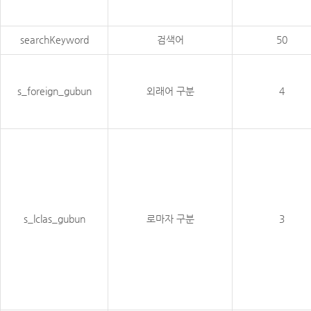
searchKeyword
검색어
50
s_foreign_gubun
외래어 구분
4
s_lclas_gubun
로마자 구분
3