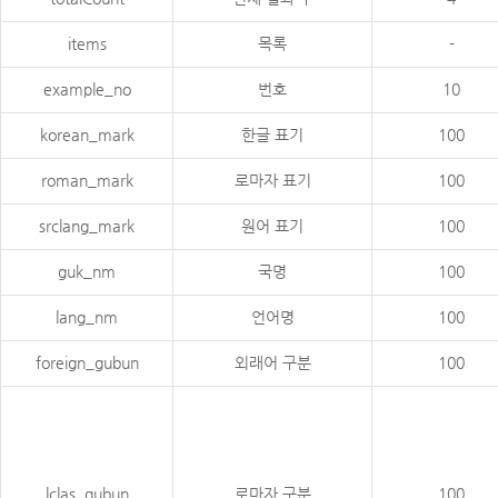
items
목록
-
example_no
번호
10
korean_mark
한글 표기
100
roman_mark
로마자 표기
100
srclang_mark
원어 표기
100
guk_nm
국명
100
lang_nm
언어명
100
foreign_gubun
외래어 구분
100
lclas_gubun
로마자 구분
100