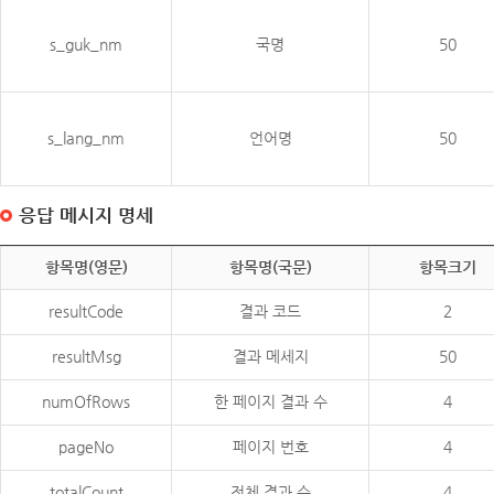
s_guk_nm
국명
50
s_lang_nm
언어명
50
응답 메시지 명세
항목명(영문)
항목명(국문)
항목크기
resultCode
결과 코드
2
resultMsg
결과 메세지
50
numOfRows
한 페이지 결과 수
4
pageNo
페이지 번호
4
totalCount
전체 결과 수
4