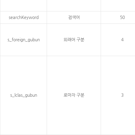
searchKeyword
검색어
50
s_foreign_gubun
외래어 구분
4
s_lclas_gubun
로마자 구분
3