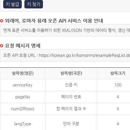
키 발급
키 찾기
외래어, 로마자 용례 오픈 API 서비스 이용 안내
연계 표준 서비스를 이용하기 위한 XML/JSON 기반의 데이터 형식, 갱신
요청 메시지 명세
오픈 API 요청 URL : https://korean.go.kr/kornorms/exampleReqList.d
항목명(영문)
항목명(국문)
항목크기
serviceKey
인증 키
100
pageNo
페이지 번호
4
numOfRows
한 페이지 결과 수
4
langType
언어 구분
4