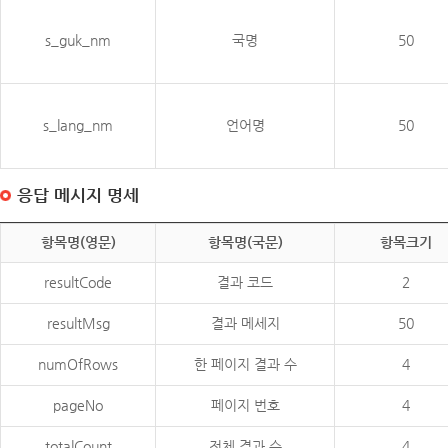
s_guk_nm
국명
50
s_lang_nm
언어명
50
응답 메시지 명세
항목명(영문)
항목명(국문)
항목크기
resultCode
결과 코드
2
resultMsg
결과 메세지
50
numOfRows
한 페이지 결과 수
4
pageNo
페이지 번호
4
totalCount
전체 결과 수
4