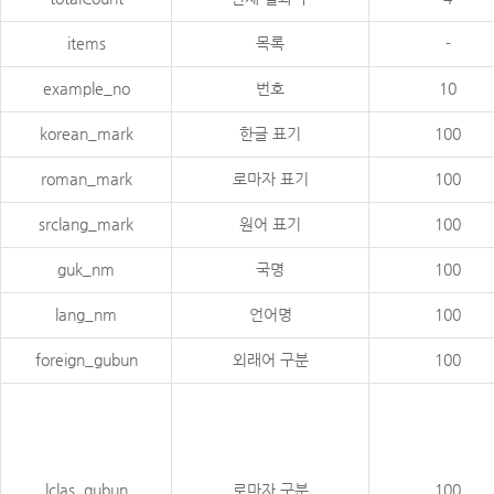
items
목록
-
example_no
번호
10
korean_mark
한글 표기
100
roman_mark
로마자 표기
100
srclang_mark
원어 표기
100
guk_nm
국명
100
lang_nm
언어명
100
foreign_gubun
외래어 구분
100
lclas_gubun
로마자 구분
100