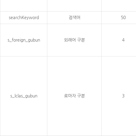
searchKeyword
검색어
50
s_foreign_gubun
외래어 구분
4
s_lclas_gubun
로마자 구분
3