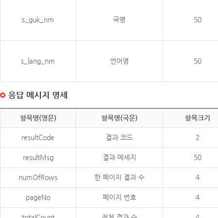
s_guk_nm
국명
50
s_lang_nm
언어명
50
응답 메시지 명세
항목명(영문)
항목명(국문)
항목크기
resultCode
결과 코드
2
resultMsg
결과 메세지
50
numOfRows
한 페이지 결과 수
4
pageNo
페이지 번호
4
totalCount
전체 결과 수
4