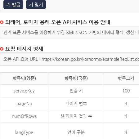
키 발급
키 찾기
외래어, 로마자 용례 오픈 API 서비스 이용 안내
연계 표준 서비스를 이용하기 위한 XML/JSON 기반의 데이터 형식, 갱신
요청 메시지 명세
오픈 API 요청 URL : https://korean.go.kr/kornorms/exampleReqList.d
항목명(영문)
항목명(국문)
항목크기
serviceKey
인증 키
100
pageNo
페이지 번호
4
numOfRows
한 페이지 결과 수
4
langType
언어 구분
4