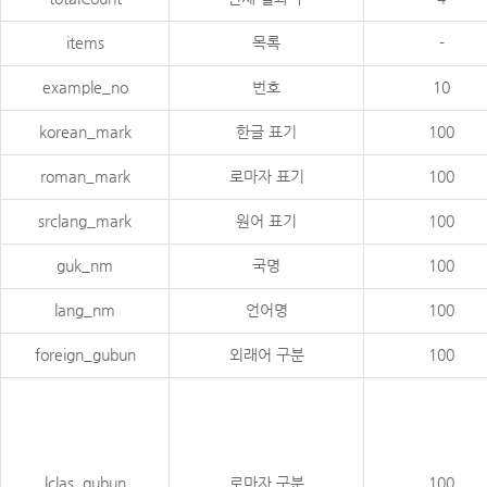
items
목록
-
example_no
번호
10
korean_mark
한글 표기
100
roman_mark
로마자 표기
100
srclang_mark
원어 표기
100
guk_nm
국명
100
lang_nm
언어명
100
foreign_gubun
외래어 구분
100
lclas_gubun
로마자 구분
100