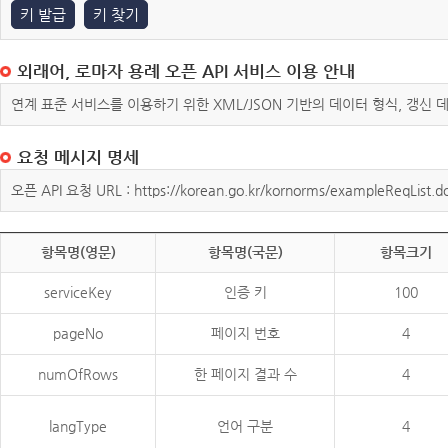
키 발급
키 찾기
외래어, 로마자 용례 오픈 API 서비스 이용 안내
연계 표준 서비스를 이용하기 위한 XML/JSON 기반의 데이터 형식, 갱신
요청 메시지 명세
오픈 API 요청 URL : https://korean.go.kr/kornorms/exampleReqList.d
항목명(영문)
항목명(국문)
항목크기
serviceKey
인증 키
100
pageNo
페이지 번호
4
numOfRows
한 페이지 결과 수
4
langType
언어 구분
4