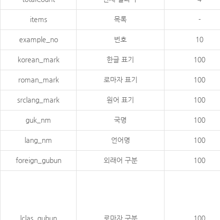
items
목록
-
example_no
번호
10
korean_mark
한글 표기
100
roman_mark
로마자 표기
100
srclang_mark
원어 표기
100
guk_nm
국명
100
lang_nm
언어명
100
foreign_gubun
외래어 구분
100
lclas_gubun
로마자 구분
100