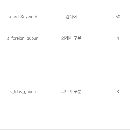
searchKeyword
검색어
50
s_foreign_gubun
외래어 구분
4
s_lclas_gubun
로마자 구분
3