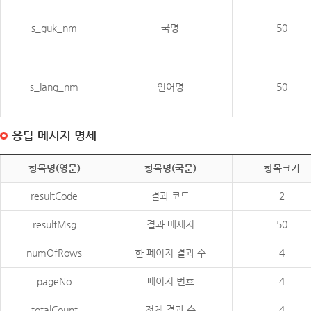
s_guk_nm
국명
50
s_lang_nm
언어명
50
응답 메시지 명세
항목명(영문)
항목명(국문)
항목크기
resultCode
결과 코드
2
resultMsg
결과 메세지
50
numOfRows
한 페이지 결과 수
4
pageNo
페이지 번호
4
totalCount
전체 결과 수
4