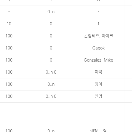
-
0..n
-
10
0
1
100
0
곤잘레즈, 마이크
100
0
Gagok
100
0
Gonzalez, Mike
100
0..n 0
미국
100
0..n
영어
100
0..n 0
인명
100
0..n
행정 구역