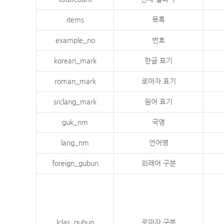
items
목록
example_no
번호
korean_mark
한글 표기
roman_mark
로마자 표기
srclang_mark
원어 표기
guk_nm
국명
lang_nm
언어명
foreign_gubun
외래어 구분
lclas_gubun
로마자 구분