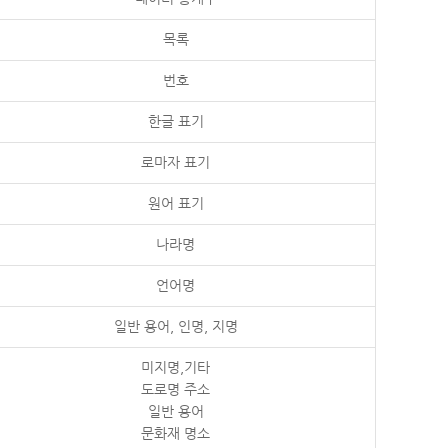
목록
번호
한글 표기
로마자 표기
원어 표기
나라명
언어명
일반 용어, 인명, 지명
미지명,기타
도로명 주소
일반 용어
문화재 명소