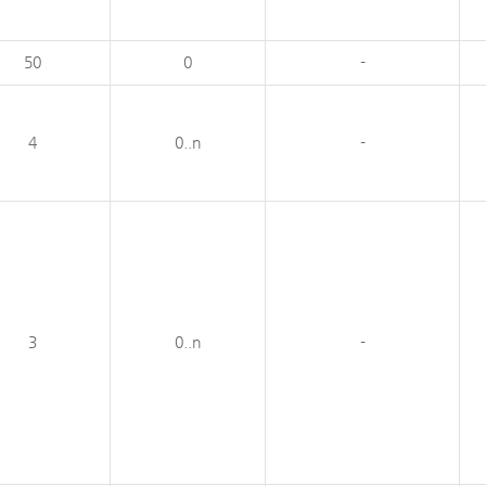
50
0
-
4
0..n
-
3
0..n
-