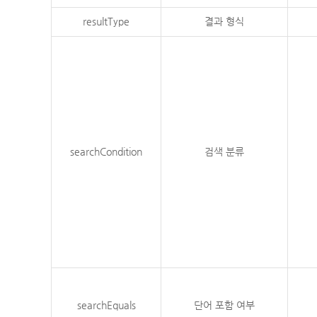
resultType
결과 형식
searchCondition
검색 분류
searchEquals
단어 포함 여부