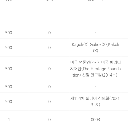
500
0
-
Kagok(X),Gakok(X),Kakok
500
0
(X)
미국 언론인(?~ ). 미국 헤리티
500
0
지재단(The Heritage Founda
tion) 선임 연구원(2014~ ).
500
0
-
제154차 외래어 심의회(2021.
500
0
3. 8.)
4
0
0003