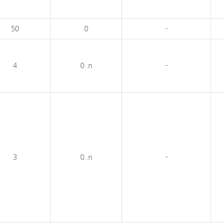
50
0
-
4
0..n
-
3
0..n
-