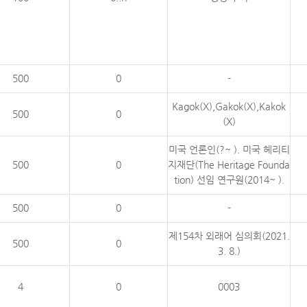
500
0
-
Kagok(X),Gakok(X),Kakok
500
0
(X)
미국 언론인(?~ ). 미국 헤리티
500
0
지재단(The Heritage Founda
tion) 선임 연구원(2014~ ).
500
0
-
제154차 외래어 심의회(2021.
500
0
3. 8.)
4
0
0003