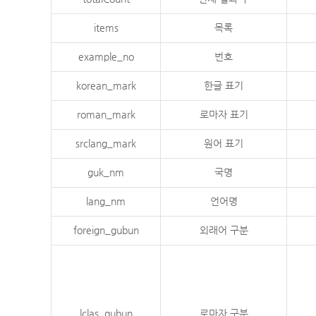
items
목록
example_no
번호
korean_mark
한글 표기
roman_mark
로마자 표기
srclang_mark
원어 표기
guk_nm
국명
lang_nm
언어명
foreign_gubun
외래어 구분
lclas_gubun
로마자 구분