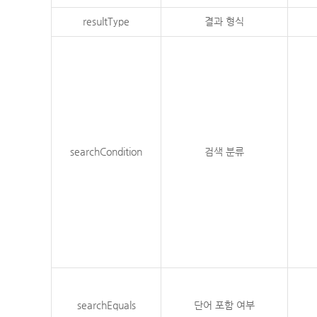
resultType
결과 형식
searchCondition
검색 분류
searchEquals
단어 포함 여부