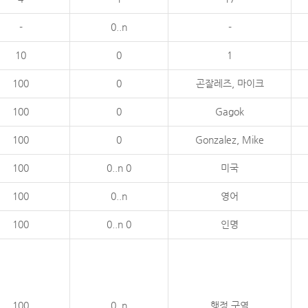
-
0..n
-
10
0
1
100
0
곤잘레즈, 마이크
100
0
Gagok
100
0
Gonzalez, Mike
100
0..n 0
미국
100
0..n
영어
100
0..n 0
인명
100
0..n
행정 구역