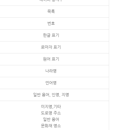
목록
번호
한글 표기
로마자 표기
원어 표기
나라명
언어명
일반 용어, 인명, 지명
미지명,기타
도로명 주소
일반 용어
문화재 명소