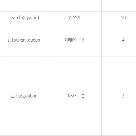
searchKeyword
검색어
50
s_foreign_gubun
외래어 구분
4
s_lclas_gubun
로마자 구분
3