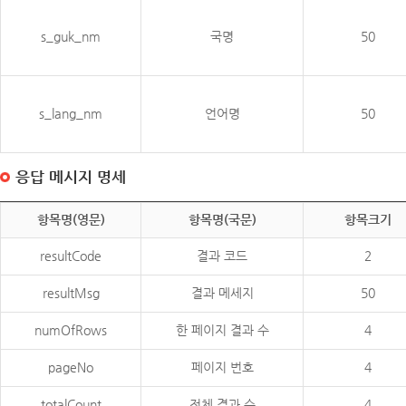
s_guk_nm
국명
50
s_lang_nm
언어명
50
응답 메시지 명세
항목명(영문)
항목명(국문)
항목크기
resultCode
결과 코드
2
resultMsg
결과 메세지
50
numOfRows
한 페이지 결과 수
4
pageNo
페이지 번호
4
totalCount
전체 결과 수
4