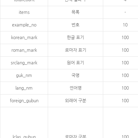
items
목록
-
example_no
번호
10
korean_mark
한글 표기
100
roman_mark
로마자 표기
100
srclang_mark
원어 표기
100
guk_nm
국명
100
lang_nm
언어명
100
foreign_gubun
외래어 구분
100
lclas_gubun
로마자 구분
100