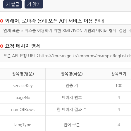
키 발급
키 찾기
외래어, 로마자 용례 오픈 API 서비스 이용 안내
연계 표준 서비스를 이용하기 위한 XML/JSON 기반의 데이터 형식, 갱신
요청 메시지 명세
오픈 API 요청 URL : https://korean.go.kr/kornorms/exampleReqList.d
항목명(영문)
항목명(국문)
항목크기
serviceKey
인증 키
100
pageNo
페이지 번호
4
numOfRows
한 페이지 결과 수
4
langType
언어 구분
4